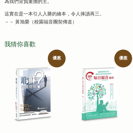
為我們背負重擔的主。
這實在是一本引人入勝的繪本，令人捧讀再三。
－－ 黃旭榮（校園福音團契傳道）
我猜你喜歡
優惠
優惠