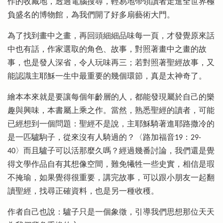
作的收藏地，透過電腦搜尋，輕易地帶領讀者走進全世界極
負盛名的博物館，為我們開了好多扇藝術大門。
為了找到畫中之畫，再回頭細細品味每一頁，才發覺原來話
中也有話，作家選取的角色、故事，對照著畫中之畫的故
事，也是發人深省，令人玩味再三；若對照著聖經故事，又
能認識主耶穌一生中最重要的幾個環節，真是太神奇了。
繪本本來就是要讓每個年齡層的人，都能發現屬於自己的樂
趣與興味，本書屬上乘之作。當然，熟悉聖經的讀者，可能
已經想到一個問題：聖經不是說，主耶穌騎著進耶路撒冷的
是一匹驢駒子，從來沒有人騎過的？〈路加福音19：29-
40〉而且驢子可以活那麼久嗎？經過幾番討論，我們還是覺
得文學作品自有其想像空間，難免犧牲一些史實，相信是瑕
不掩瑜，如果覺得很重要，講完故事，可以跟小朋友一起翻
讀聖經，找尋正確資料，也是另一種收穫。
作者自己也說：驢子只是一個象徵，引導我們思想那位天天