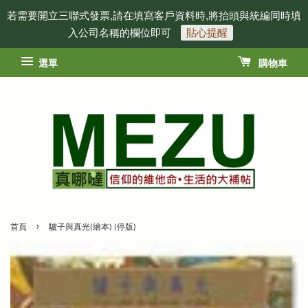
若需要開立三聯式發票,請在填寫客戶資料時,將抬頭與統編同時填
入公司名稱的欄位即可
貼心提醒
選單
購物車
›
首頁
驢子與真光(繪本) (停版)