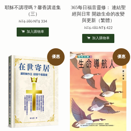
耶穌不講理嗎？馨香講道集
365每日福音靈修： 連結聖
（三）
經與日常 開啟生命的改變
與更新（繁體）
NT$ 380
NT$ 334
NT$ 480
NT$ 422
加入購物車
加入購物車
優惠
優惠