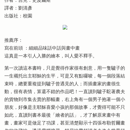
作者：吉兒．史皮爾斯
譯者：劉清彥
出版社：校園
推薦序：
寫在前頭 ：細細品味話中話與畫中畫
這真是一本引人入勝的繪本，叫人愛不釋手。
第一次讀這本書時，只是覺得作家很有創意，用一隻驢子的
一生襯托出主耶穌的生平，可是又有點囉唆，每一個段落結
束時，總要重複提到驢子曾遇見的人；而插畫家的畫很生
動，很有表情，算還不錯的作品吧！一直讀到驢子駝著農夫
的貨物到市集去賣的那幅畫，右上角有一個男子抱著一個小
朋友，好像是主耶穌喜愛小孩的那個故事，才覺得可能不只
如此，直讀到書本最後「繪者的話」，才了解原來畫中有
畫，畫家可是做足了功課，甚至清楚顯示十四張布勒哲爾畫