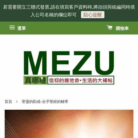
若需要開立三聯式發票,請在填寫客戶資料時,將抬頭與統編同時填
入公司名稱的欄位即可
貼心提醒
選單
購物車
›
首頁
聖靈的勸戒─合乎聖經的輔導