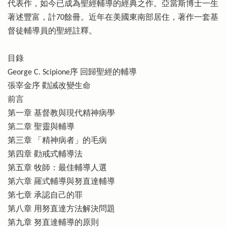
代表作，如今已成為聖經輔導的經典之作。亞當斯博士一生
著述豐富，計70餘冊。近年在美國東南部居住，著作一套基
督徒輔導員的聖經註釋。
目錄
George C. Scipione序 回歸聖經的輔導
張宰金序 勸誡改變生命
前言
第一章 基督教與現代精神病學
第二章 聖靈與輔導
第三章 「精神病者」的毛病
第四章 勸戒式輔導法
第五章 牧師：最佳輔導人選
第六章 羅式輔導與努直達輔導
第七章 承認自己的罪
第八章 用努直達方法解決問題
第九章 努直達輔導的原則