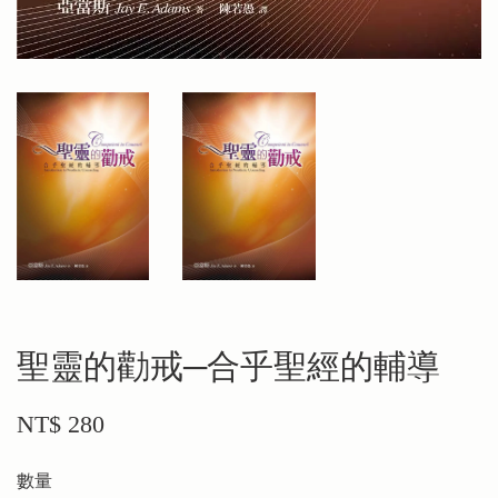
聖靈的勸戒─合乎聖經的輔導
NT$ 280
數量