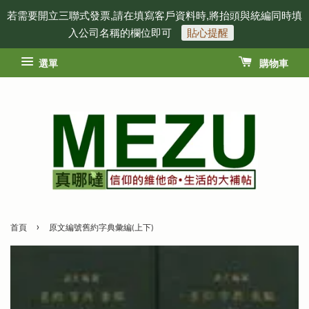
若需要開立三聯式發票,請在填寫客戶資料時,將抬頭與統編同時填
入公司名稱的欄位即可
貼心提醒
選單
購物車
›
首頁
原文編號舊約字典彙編(上下)