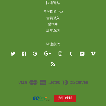
快速連結
常見問題 FAQ
會員登入
購物車
訂單查詢
關注我們
Twitter
Facebook
Pinterest
Google
Instagram
Tumblr
YouTube
Vimeo
RSS
Visa
Master
American
JCB
Diners
Discover
Express
Club