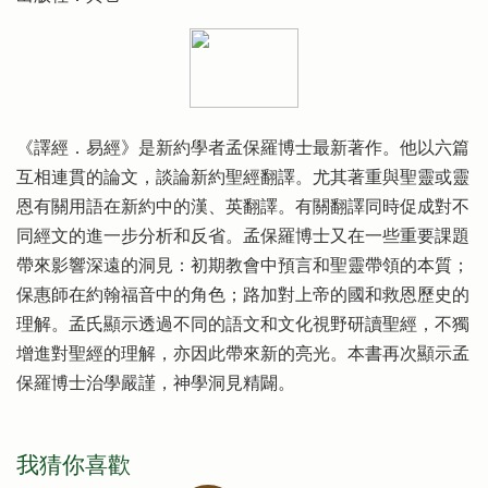
《譯經．易經》是新約學者孟保羅博士最新著作。他以六篇
互相連貫的論文，談論新約聖經翻譯。尤其著重與聖靈或靈
恩有關用語在新約中的漢、英翻譯。有關翻譯同時促成對不
同經文的進一步分析和反省。孟保羅博士又在一些重要課題
帶來影響深遠的洞見：初期教會中預言和聖靈帶領的本質；
保惠師在約翰福音中的角色；路加對上帝的國和救恩歷史的
理解。孟氏顯示透過不同的語文和文化視野研讀聖經，不獨
增進對聖經的理解，亦因此帶來新的亮光。本書再次顯示孟
保羅博士治學嚴謹，神學洞見精闢。
我猜你喜歡