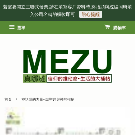
若需要開立三聯式發票,請在填寫客戶資料時,將抬頭與統編同時填
入公司名稱的欄位即可
貼心提醒
選單
購物車
›
首頁
神話語的力量--談聖經與神的權柄