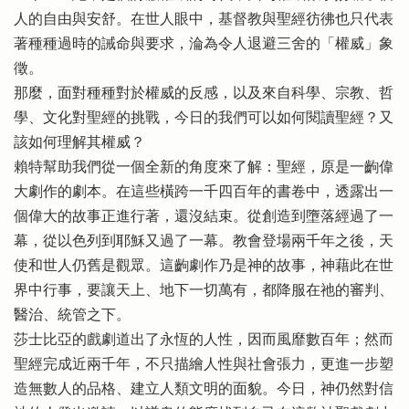
人的自由與安舒。在世人眼中，基督教與聖經彷彿也只代表
著種種過時的誡命與要求，淪為令人退避三舍的「權威」象
徵。
那麼，面對種種對於權威的反感，以及來自科學、宗教、哲
學、文化對聖經的挑戰，今日的我們可以如何閱讀聖經？又
該如何理解其權威？
賴特幫助我們從一個全新的角度來了解：聖經，原是一齣偉
大劇作的劇本。在這些橫跨一千四百年的書卷中，透露出一
個偉大的故事正進行著，還沒結束。從創造到墮落經過了一
幕，從以色列到耶穌又過了一幕。教會登場兩千年之後，天
使和世人仍舊是觀眾。這齣劇作乃是神的故事，神藉此在世
界中行事，要讓天上、地下一切萬有，都降服在祂的審判、
醫治、統管之下。
莎士比亞的戲劇道出了永恆的人性，因而風靡數百年；然而
聖經完成近兩千年，不只描繪人性與社會張力，更進一步塑
造無數人的品格、建立人類文明的面貌。今日，神仍然對信