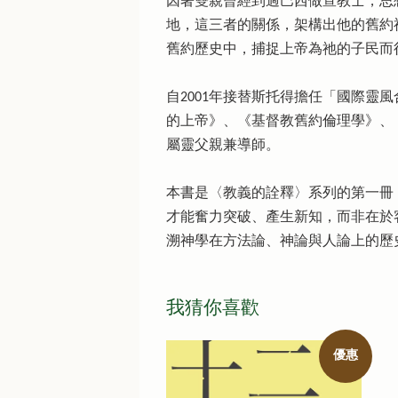
因著雙親曾經到過巴西做宣教士，思
地，這三者的關係，架構出他的舊約
舊約歷史中，捕捉上帝為祂的子民而
自2001年接替斯托得擔任「國際
的上帝》、《基督教舊約倫理學》、
屬靈父親兼導師。
本書是〈教義的詮釋〉系列的第一冊
才能奮力突破、產生新知，而非在於
溯神學在方法論、神論與人論上的歷
我猜你喜歡
優惠