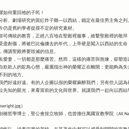
耀如何重回祂的子民！
分析、劇場研究的當紅炸子雞──以西結，鐵定在最佳男主角之列
今仍是舊約學者捉摸不定的研究素材。
祭司傳統的教育，正經八百地在聖殿裡服事，維繫聖殿裡的敬拜
受盡創傷，將被巴比倫擄去的年代，上帝硬是闖入以西結的生命
，傳講聖殿將要毀滅的信息。
去愛妻，一切都是那麼痛苦。然而，這樣的痛苦與熬煉，卻塑造
自欺欺人的鴕鳥心態，嚴厲指出神的榮耀正在離開；更能夠為失去
不到的地方。
我們好遠好遠。有的人企圖以假的榮耀麻醉我們；另有些人認為
位先知的眼光，來看當前的文化與世界。就讓我們一起向以西結
swright.jpg）
士，聖公會按立牧師，也曾擔任萬國宣教學院（All Nations Chr