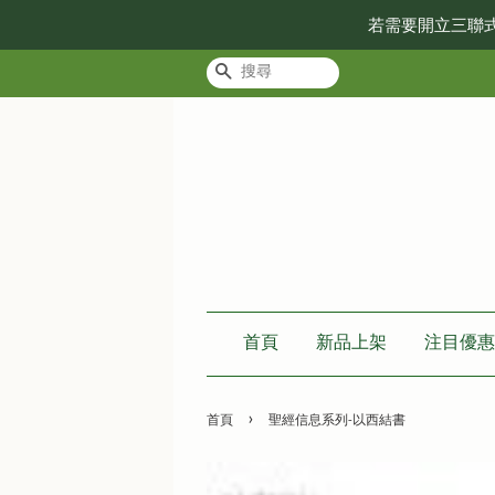
若需要開立三聯
搜尋
首頁
新品上架
注目優惠
›
首頁
聖經信息系列-以西結書