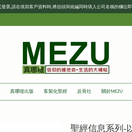
式發票,請在填寫客戶資料時,將抬頭與統編同時填入公司名稱的欄位
真哪噠出版
客製化聖經
反骨社
關於MEZU
聖經信息系列-