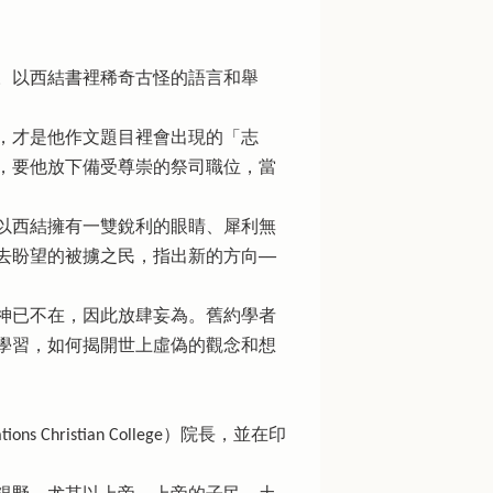
。以西結書裡稀奇古怪的語言和舉
，才是他作文題目裡會出現的「志
，要他放下備受尊崇的祭司職位，當
以西結擁有一雙銳利的眼睛、犀利無
盼望的被擄之民，指出新的方向──
神已不在，因此放肆妄為。舊約學者
學習，如何揭開世上虛偽的觀念和想
istian College）院長，並在印