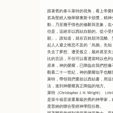
跟著舊約泰斗萊特的視角，看上帝榮
若為聖經人物舉辦奧斯卡頒獎，精神
動，乃至幾乎情色的修辭與意象，迄
但是，這絕非以西結自願的。從小受
願」。誰知道，就在百姓顛沛流離、
起人人避之唯恐不及的「烏鴉」先知
失去了夢想、遭受孤立，最終甚至失
比的言語，不但可以看透當時以色列
原來，神的榮耀，已降臨在我們想像
觀看二十一世紀，神的榮耀似乎也離
萊特，帶領我們重拾以西結書，用這
法，進到神榮耀真正降臨的地方。
萊特（Christopher J. H. Wright）（chri
是當今福音派重量級的舊約神學家，劍橋哲學博
度普納的聯合聖經神學院任教。