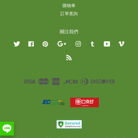
購物車
訂單查詢
關注我們
Twitter
Facebook
Pinterest
Google
Instagram
Tumblr
YouTube
Vimeo
RSS
Visa
Master
American
JCB
Diners
Discover
Express
Club