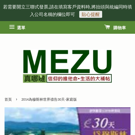
若需要開立三聯式發票,請在填寫客戶資料時,將抬頭與統編同時填
入公司名稱的欄位即可
貼心提醒
選單
購物車
›
首頁
2014為穆斯林世界禱告30天-家庭版