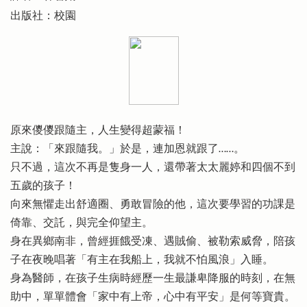
出版社：校園
原來儍儍跟隨主，人生變得超蒙福！
主說：「來跟隨我。」於是，連加恩就跟了……。
只不過，這次不再是隻身一人，還帶著太太麗婷和四個不到
五歲的孩子！
向來無懼走出舒適圈、勇敢冒險的他，這次要學習的功課是
倚靠、交託，與完全仰望主。
身在異鄉南非，曾經捱餓受凍、遇賊偷、被勒索威脅，陪孩
子在夜晚唱著「有主在我船上，我就不怕風浪」入睡。
身為醫師，在孩子生病時經歷一生最謙卑降服的時刻，在無
助中，單單體會「家中有上帝，心中有平安」是何等寶貴。