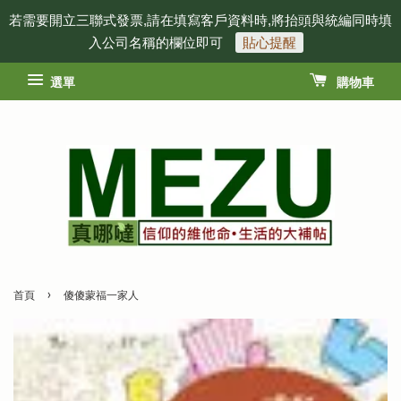
若需要開立三聯式發票,請在填寫客戶資料時,將抬頭與統編同時填
入公司名稱的欄位即可
貼心提醒
選單
購物車
›
首頁
傻傻蒙福一家人