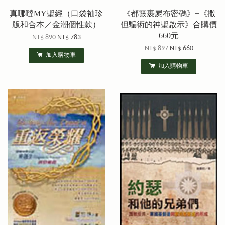
真哪噠MY聖經（口袋袖珍
《都靈裹屍布密碼》+《撒
版和合本／金潮個性款）
但騙術的神聖啟示》合購價
660元
NT$ 890
NT$ 783
NT$ 897
NT$ 660
加入購物車
加入購物車