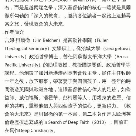
右，而是超越兩端之爭，深入基督信仰的核心──這就是貝爾
徹所勾勒的「深入的教會」，邀請各位讀者一起踏上這趟尋
索之旅，發現教會的大未來。
作者簡介
吉姆‧貝爾徹（Jim Belcher）是富勒神學院（Fuller
Theological Seminary）文學碩士，喬治城大學（Georgetown
University）政治哲學博士，曾任阿蘇撒太平洋大學（Azusa
Pacific University）的助理教授，教授國際關係、政治哲學等
課程。他創設了加州新港灘的長老會救主堂，擔任主任牧師
十年之後，放下服事，帶著妻子與四個孩子，用一整年的時
間漫遊英國與歐洲各地，追躡基督教信心偉人的足跡，如魯
益師、威伯福斯、潘霍華、彭柯麗等人，用親身的遊歷、信
仰的共鳴，重塑他個人與四個孩子的信心，更新得力。《教
會的大未來》是貝爾徹的第一本書，第二本著作是以歐洲英
倫遊歷省思寫成的In Search of Deep Faith（2013），目前正
在寫作Deep Christianity。