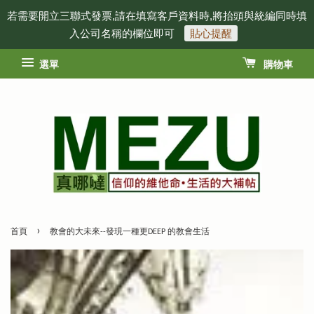
若需要開立三聯式發票,請在填寫客戶資料時,將抬頭與統編同時填
入公司名稱的欄位即可
貼心提醒
選單
購物車
›
首頁
教會的大未來--發現一種更DEEP 的教會生活