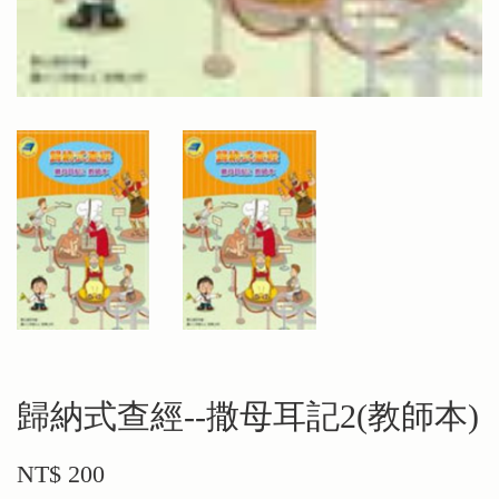
歸納式查經--撒母耳記2(教師本)
NT$ 200