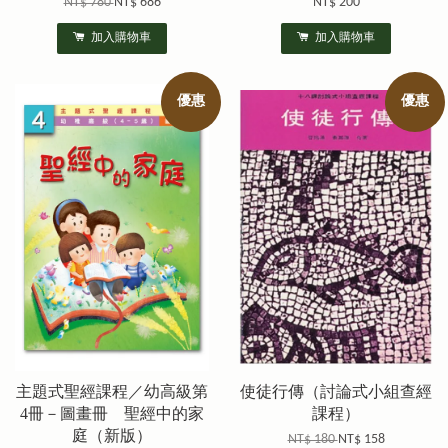
NT$ 780
NT$ 686
NT$ 200
加入購物車
加入購物車
優惠
優惠
主題式聖經課程／幼高級第
使徒行傳（討論式小組查經
4冊－圖畫冊 聖經中的家
課程）
庭（新版）
NT$ 180
NT$ 158