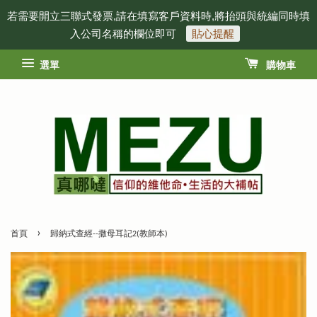
若需要開立三聯式發票,請在填寫客戶資料時,將抬頭與統編同時填
入公司名稱的欄位即可
貼心提醒
選單
購物車
›
首頁
歸納式查經--撒母耳記2(教師本)