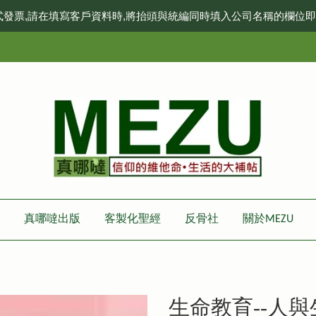
式發票,請在填寫客戶資料時,將抬頭與統編同時填入公司名稱的欄位
真哪噠出版
客製化聖經
反骨社
關於MEZU
生命教育--人與