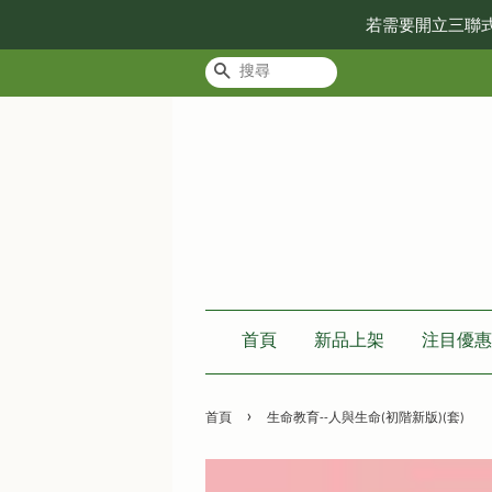
若需要開立三聯
搜尋
首頁
新品上架
注目優惠
›
首頁
生命教育--人與生命(初階新版)(套)