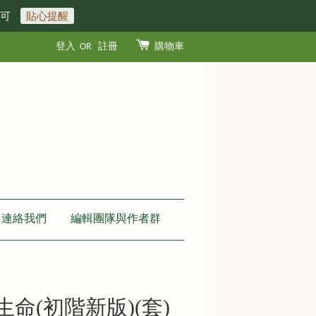
即可
貼心提醒
登入
OR
註冊
購物車
連絡我們
編輯團隊與作者群
生命(初階新版)(套)