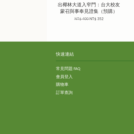
出椰林大道入窄門：台大校友
蒙召與事奉見證集（預購）
NT$ 400
NT$ 352
快速連結
常見問題 FAQ
會員登入
購物車
訂單查詢