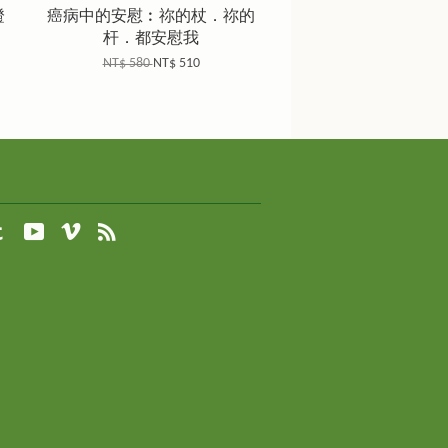
證
癌病中的安慰︰祢的杖．祢的
杆．都安慰我
NT$ 580
NT$ 510
agram
Tumblr
YouTube
Vimeo
RSS