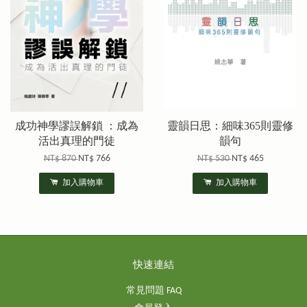
成功神學謬誤解鎖 ：成為
靈韻日思：細味365則靈修
活出真理的門徒
韻句
NT$ 870
NT$ 766
NT$ 530
NT$ 465
加入購物車
加入購物車
快速連結
常見問題 FAQ