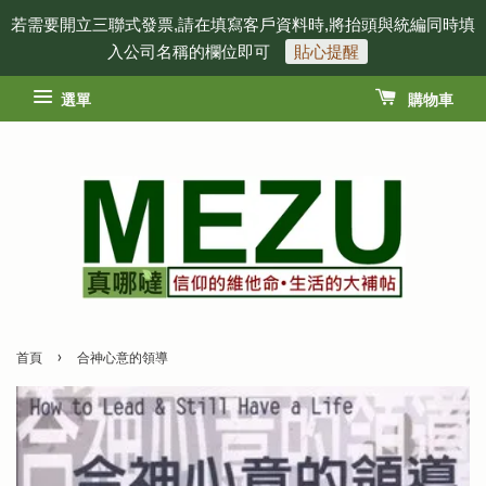
若需要開立三聯式發票,請在填寫客戶資料時,將抬頭與統編同時填
入公司名稱的欄位即可
貼心提醒
選單
購物車
›
首頁
合神心意的領導