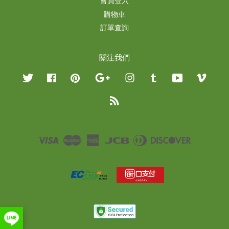
會員登入
購物車
訂單查詢
關注我們
Twitter
Facebook
Pinterest
Google
Instagram
Tumblr
YouTube
Vimeo
RSS
Visa
Master
American
JCB
Diners
Discover
Express
Club