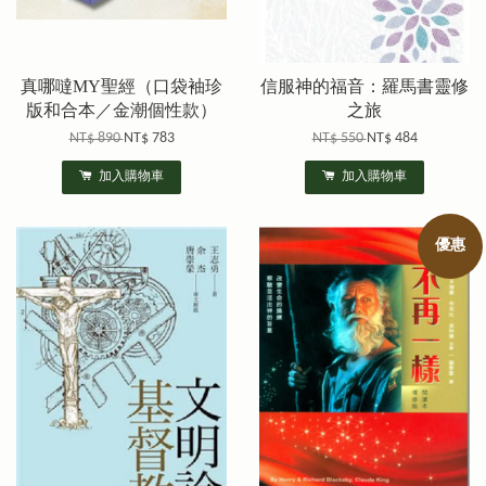
真哪噠MY聖經（口袋袖珍
信服神的福音：羅馬書靈修
版和合本／金潮個性款）
之旅
NT$ 890
NT$ 783
NT$ 550
NT$ 484
加入購物車
加入購物車
優惠