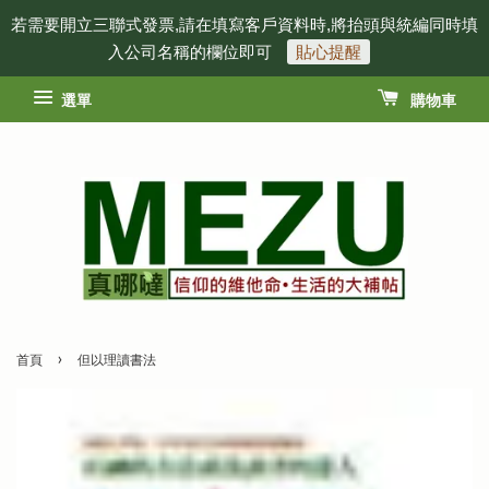
若需要開立三聯式發票,請在填寫客戶資料時,將抬頭與統編同時填
入公司名稱的欄位即可
貼心提醒
選單
購物車
›
首頁
但以理讀書法