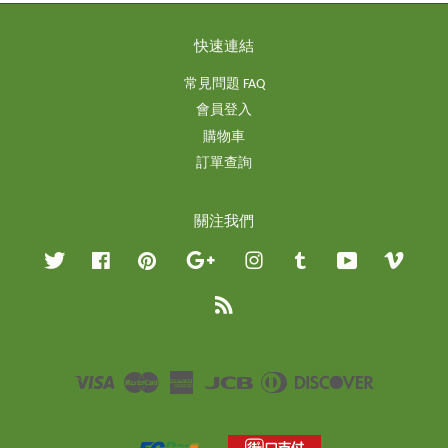
快速連結
常見問題 FAQ
會員登入
購物車
訂單查詢
關注我們
Twitter
Facebook
Pinterest
Google
Instagram
Tumblr
YouTube
Vimeo
RSS
Visa
Master
American
JCB
Diners
Discover
Express
Club