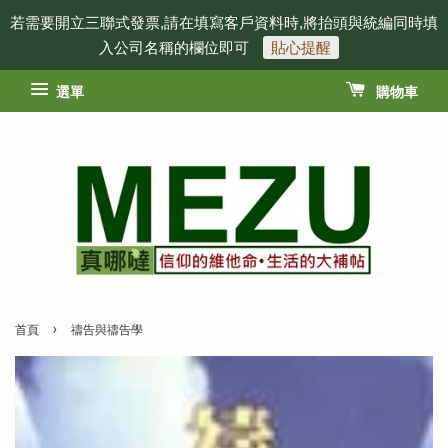
若需要開立三聯式發票,請在填寫客戶資料時,將抬頭與統編同時填
入公司名稱的欄位即可
貼心提醒
選單
購物車
›
首頁
禱告與禱告學