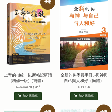
優惠
上帝的指紋：以斯帖記研讀
全新的你學員手冊3-與神與
(增修一版)（簡體）
自己與人和好（簡體）
NT$ 450
NT$ 356
NT$ 120
加入購物車
加入購物車
優惠
優惠