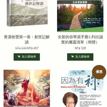
青溪牧聲第一卷：創世記解
全新的你學員手冊2-列出誠
讀
實的屬靈清單（簡體）
NT$ 520
NT$ 457
NT$ 120
加入購物車
加入購物車
優惠