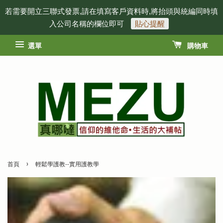
若需要開立三聯式發票,請在填寫客戶資料時,將抬頭與統編同時填
入公司名稱的欄位即可
貼心提醒
選單
購物車
›
首頁
輕鬆學護教--實用護教學