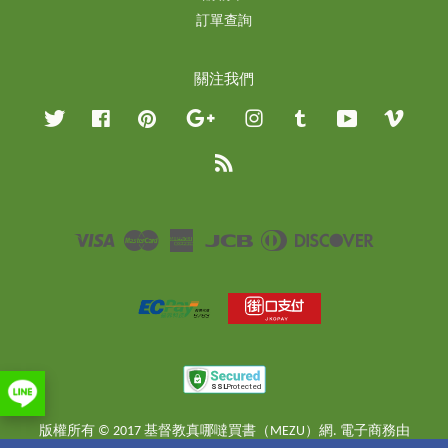
訂單查詢
關注我們
Twitter
Facebook
Pinterest
Google
Instagram
Tumblr
YouTube
Vimeo
RSS
Visa
Master
American
JCB
Diners
Discover
Express
Club
版權所有 © 2017 基督教真哪噠買書（MEZU）網. 電子商務由