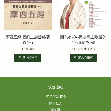
摩西五經/舊約主題脈絡要
因為有祢--職場靠主致勝的
義(一)
45個關鍵密碼
NT$ 200
NT$ 240
NT$ 211
加入購物車
加入購物車
快速連結
常見問題 FAQ
會員登入
購物車