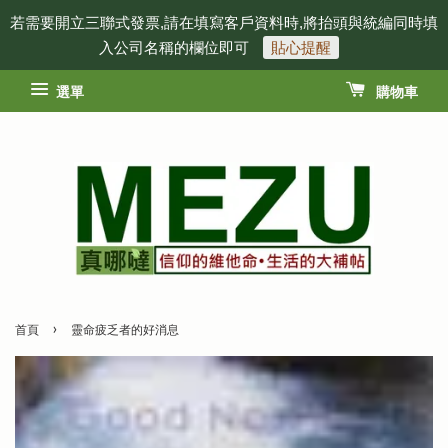
若需要開立三聯式發票,請在填寫客戶資料時,將抬頭與統編同時填
入公司名稱的欄位即可
貼心提醒
選單
購物車
›
首頁
靈命疲乏者的好消息