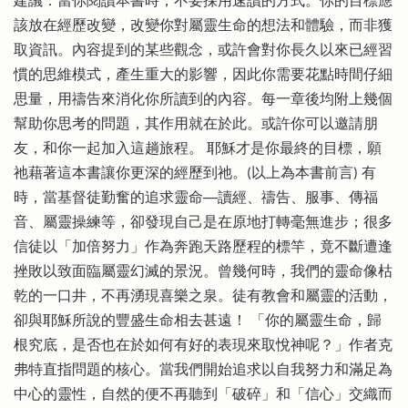
建議：當你閱讀本書時，不要採用速讀的方式。你的目標應
該放在經歷改變，改變你對屬靈生命的想法和體驗，而非獲
取資訊。內容提到的某些觀念，或許會對你長久以來已經習
慣的思維模式，產生重大的影響，因此你需要花點時間仔細
思量，用禱告來消化你所讀到的內容。每一章後均附上幾個
幫助你思考的問題，其作用就在於此。或許你可以邀請朋
友，和你一起加入這趟旅程。 耶穌才是你最終的目標，願
祂藉著這本書讓你更深的經歷到祂。(以上為本書前言) 有
時，當基督徒勤奮的追求靈命──讀經、禱告、服事、傳福
音、屬靈操練等，卻發現自己是在原地打轉毫無進步；很多
信徒以「加倍努力」作為奔跑天路歷程的標竿，竟不斷遭逢
挫敗以致面臨屬靈幻滅的景況。曾幾何時，我們的靈命像枯
乾的一口井，不再湧現喜樂之泉。徒有教會和屬靈的活動，
卻與耶穌所說的豐盛生命相去甚遠！ 「你的屬靈生命，歸
根究底，是否也在於如何有好的表現來取悅神呢？」作者克
弗特直指問題的核心。當我們開始追求以自我努力和滿足為
中心的靈性，自然的便不再聽到「破碎」和「信心」交織而