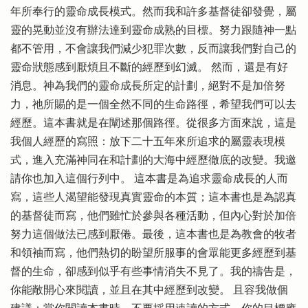
年所奉行的靈命成長模式。然而我和許多基督徒卻發覺，屬
靈的晃動並沒有辦法達到靈命成熟的目標。努力跟隨神一點
都不管用，不會讓我們減少犯罪次數，反而讓我們對自己的
靈命狀態感到厭煩且不斷的經歷到幻滅。 然而，還是有好
消息。神為我們的靈命成長所定的計劃，絕對不是加倍努
力，祂所賜的是一個全然不同的生命路徑，希望我們可以去
經歷。這本書就是在闡述那個路徑。從很多方面來說，這是
我個人經歷的寫照：放下二十五年來所追求的屬靈表現模
式，進入充滿神同在和計劃的大海中經歷徹底的改變。我邀
請你也加入這個行列中。 這本書是為追求靈命成長的人而
寫，這些人渴望能發現真實靈命的本質；這本書也是為認真
的基督徒而寫，他們雖忙於參與各種活動，但內心對於加倍
努力這個做法已感到厭倦。最後，這本書也是為教會的牧者
和領袖而寫，他們熱切的盼望所服事的會眾能更多經歷到基
督的生命，卻感到似乎有些事情消失不見了。我的禱告是，
你能敞開心來閱讀，並且在其中經歷到改變。 且容我做個