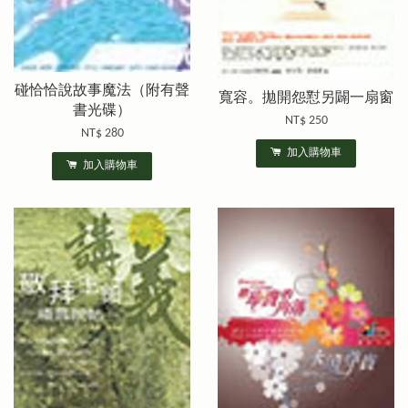
碰恰恰說故事魔法（附有聲
寬容。拋開怨懟另闢一扇窗
書光碟）
NT$ 250
NT$ 280
加入購物車
加入購物車