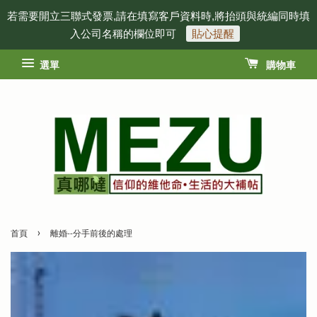
若需要開立三聯式發票,請在填寫客戶資料時,將抬頭與統編同時填
入公司名稱的欄位即可
貼心提醒
選單
購物車
›
首頁
離婚--分手前後的處理