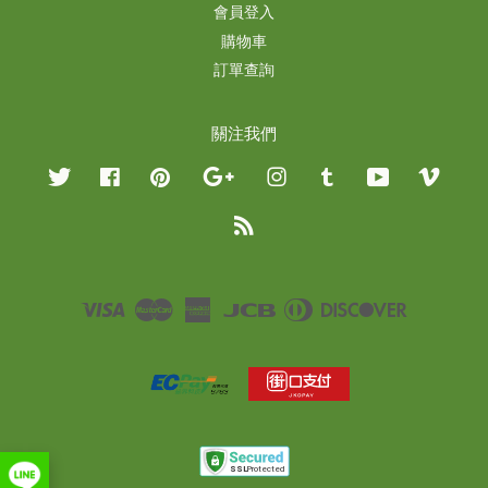
會員登入
購物車
訂單查詢
關注我們
Twitter
Facebook
Pinterest
Google
Instagram
Tumblr
YouTube
Vimeo
RSS
Visa
Master
American
JCB
Diners
Discover
Express
Club