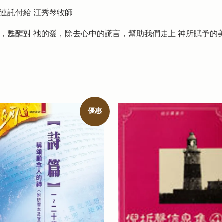
接連託付給 江秀琴牧師
，甦醒對 祂的愛，除去心中的謊言，幫助我們走上 神所賦予的
優惠