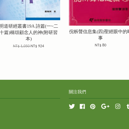
明道研經叢書19A 詩篇(一~二
倪柝聲信息集(四)聖經眼中的
十篇)稱頌顧念人的神(附研習
事
本)
NT$ 80
NT$ 1,050
NT$ 924
關注我們
Twitter
Facebook
Pinterest
Google
Inst