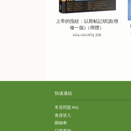
上帝的指紋：以斯帖記研讀(增
修一版)（簡體）
NT$ 450
NT$ 356
快速連結
常見問題 FAQ
會員登入
購物車