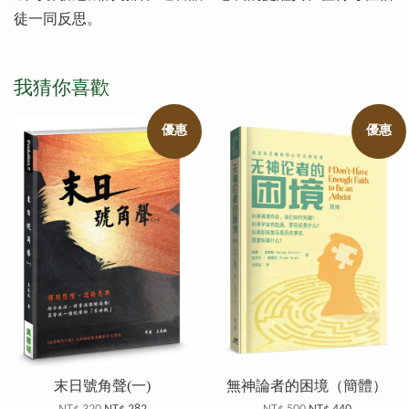
徒一同反思。
我猜你喜歡
優惠
優惠
末日號角聲(一)
無神論者的困境（簡體）