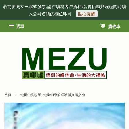
若需要開立三聯式發票,請在填寫客戶資料時,將抬頭與統編同時填
入公司名稱的欄位即可
貼心提醒
選單
購物車
›
首頁
危機中見盼望--危機輔導的理論與實踐指南