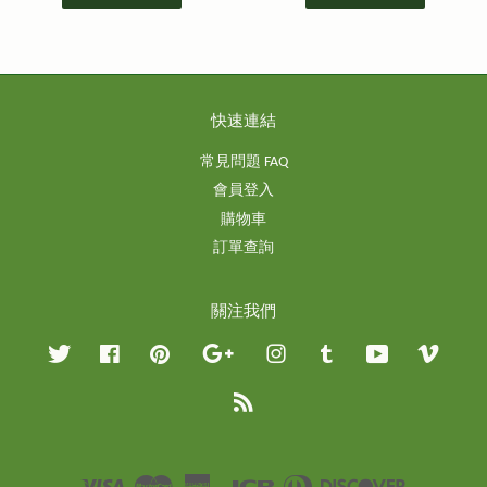
快速連結
常見問題 FAQ
會員登入
購物車
訂單查詢
關注我們
Twitter
Facebook
Pinterest
Google
Instagram
Tumblr
YouTube
Vimeo
RSS
Visa
Master
American
JCB
Diners
Discover