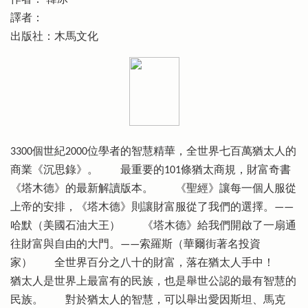
譯者：
出版社：木馬文化
3300個世紀2000位學者的智慧精華，全世界七百萬猶太人的
商業《沉思錄》。 最重要的101條猶太商規，財富奇書
《塔木德》的最新解讀版本。 《聖經》讓每一個人服從
上帝的安排，《塔木德》則讓財富服從了我們的選擇。——
哈默（美國石油大王） 《塔木德》給我們開啟了一扇通
往財富與自由的大門。——索羅斯（華爾街著名投資
家） 全世界百分之八十的財富，落在猶太人手中！
猶太人是世界上最富有的民族，也是舉世公認的最有智慧的
民族。 對於猶太人的智慧，可以舉出愛因斯坦、馬克