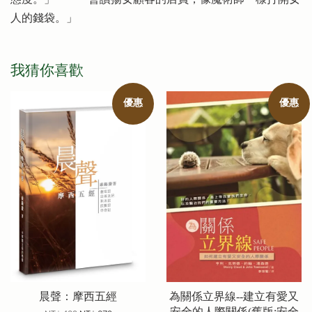
人的錢袋。」
我猜你喜歡
優惠
優惠
晨聲：摩西五經
為關係立界線--建立有愛又
安全的人際關係(舊版:安全