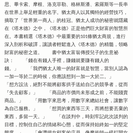
思、畢卡索、摩根、洛克菲勒、格林斯潘、索羅斯等一長串
在世界上舉足輕重的名字。猶太商人以其獨特的經營技巧，
摘取了「世界第一商人」的桂冠。猶太人成功的秘密就隱藏
在《塔木德》之中，《塔木德》正是他們巨大財富的智慧所
在。本書精選《塔木德》中最重要的101條猶太商規，進行
深入剖析和破譯，讓讀者輕鬆進入《塔木德》的精髓，領略
財富的秘密之道。 書中猶太富翁傳授兒子的生意祕
訣： 「錢在有錢人手裡，賺錢就要賺有錢人的
錢。」 「我們猶太人唯一的財富就是智慧，當別人認為
一加一等於二的時候，你應該想到一加一大於二。」
「想方設法，絕對不能將顧客拱手送給自己的競爭者，從而
『失去顧客』」 「商品的市價尚未形成之前，不能賤賣
商品。」 「用數字來思考，用數字來總結社會，讓數字
為自己服務。」 「想買的東西等三天，而將想要丟棄的
東西，多留一天。」 「在談判中，時刻牢記此次談判的
目標，控制住自己的情緒和心態，從而保持始終如一的堅定
態度。」 「會讚揚女顧客的店員，像魔術師一樣打開女