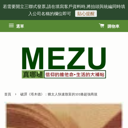
若需要開立三聯式發票,請在填寫客戶資料時,將抬頭與統編同時填
入公司名稱的欄位即可
貼心提醒
選單
購物車
›
首頁
破譯《塔木德》：猶太人快速致富的101條超強商規