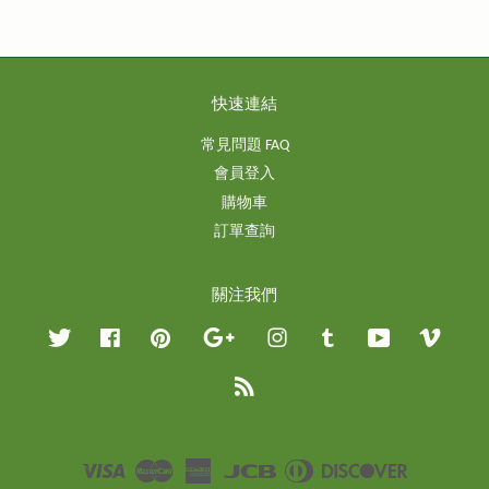
快速連結
常見問題 FAQ
會員登入
購物車
訂單查詢
關注我們
Twitter
Facebook
Pinterest
Google
Instagram
Tumblr
YouTube
Vimeo
RSS
Visa
Master
American
JCB
Diners
Discover