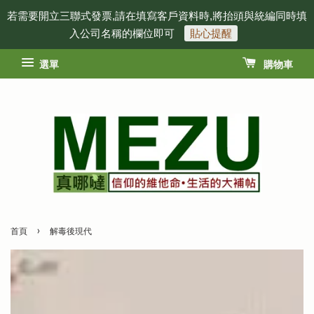
若需要開立三聯式發票,請在填寫客戶資料時,將抬頭與統編同時填
入公司名稱的欄位即可
貼心提醒
選單
購物車
›
首頁
解毒後現代