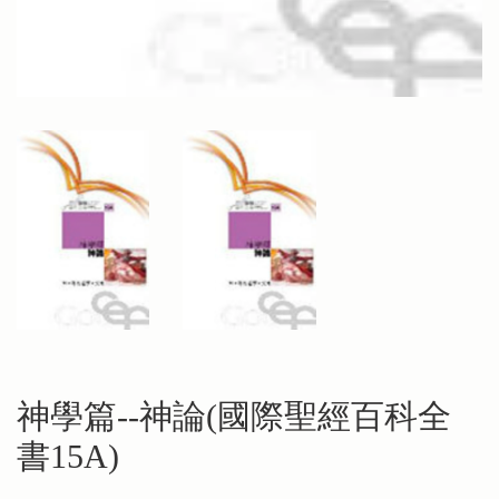
神學篇--神論(國際聖經百科全
書15A)