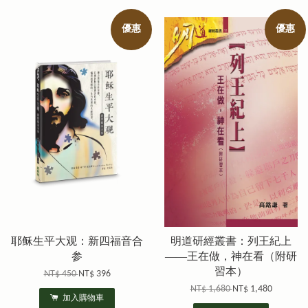
優惠
優惠
耶稣生平大观：新四福音合
明道研經叢書：列王紀上
参
——王在做，神在看（附研
習本）
NT$ 450
NT$ 396
NT$ 1,680
NT$ 1,480
加入購物車