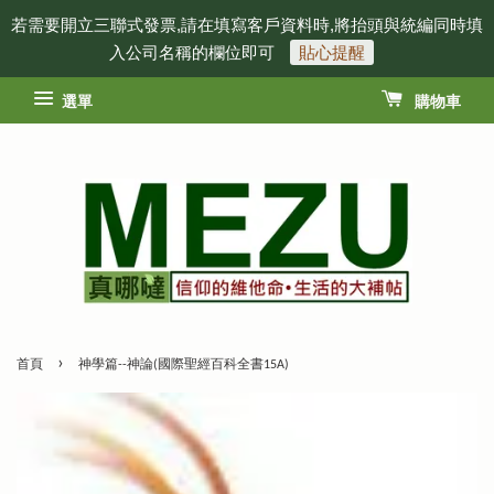
若需要開立三聯式發票,請在填寫客戶資料時,將抬頭與統編同時填
入公司名稱的欄位即可
貼心提醒
選單
購物車
›
首頁
神學篇--神論(國際聖經百科全書15A)