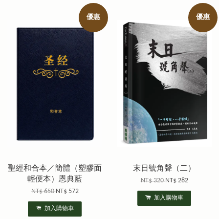
優惠
優惠
聖經和合本／簡體（塑膠面
末日號角聲（二）
輕便本）恩典藍
NT$ 320
NT$ 282
NT$ 650
NT$ 572
加入購物車
加入購物車