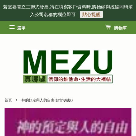
若需要開立三聯式發票,請在填寫客戶資料時,將抬頭與統編同時填
入公司名稱的欄位即可
貼心提醒
選單
購物車
›
首頁
神的預定與人的自由(缺貨/絕版)