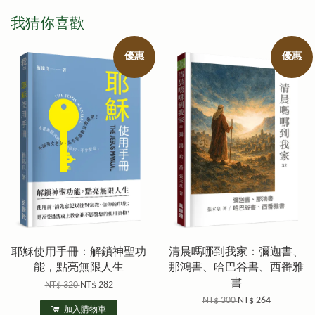
我猜你喜歡
優惠
優惠
耶穌使用手冊：解鎖神聖功
清晨嗎哪到我家：彌迦書、
能，點亮無限人生
那鴻書、哈巴谷書、西番雅
書
NT$ 320
NT$ 282
NT$ 300
NT$ 264
加入購物車