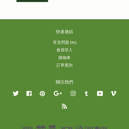
快速連結
常見問題 FAQ
會員登入
購物車
訂單查詢
關注我們
Twitter
Facebook
Pinterest
Google
Instagram
Tumblr
YouTube
Vimeo
RSS
Visa
Master
American
JCB
Diners
Discover