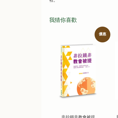
裡。
我猜你喜歡
優惠
非拉鐵非教會被提