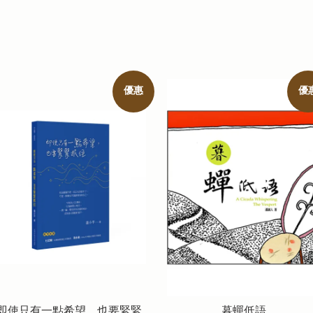
優惠
優
即使只有一點希望，也要緊緊
暮蟬低語