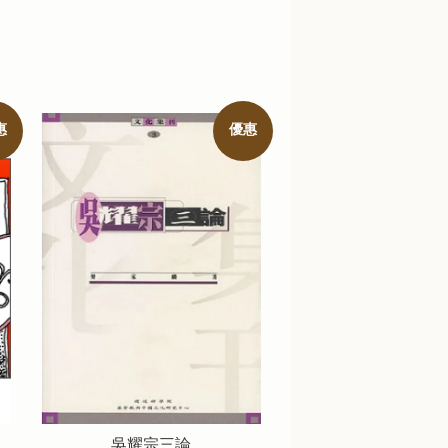
惠
優惠
吳耀宗三論