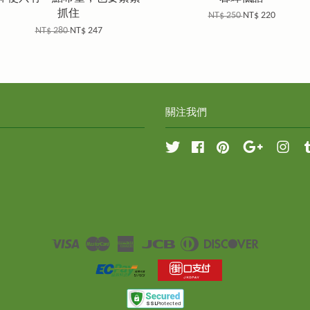
抓住
NT$ 250
NT$ 220
NT$ 280
NT$ 247
關注我們
Twitter
Facebook
Pinterest
Google
Inst
Visa
Master
American
JCB
Diners
Discover
Express
Club