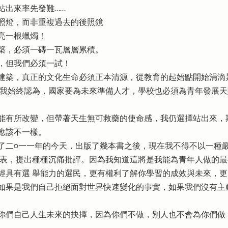
站出來率先發難……
燈，而非重複過去的後照鏡
亮一根蠟燭！
，必須一磚一瓦層層累積。
但我們必須一試！
築，真正的文化生命必須正本清源，從教育的起始點開始涓滴
。我始終認為，國家要為未來準備人才，學校也必須為青年發展
有所改變，但帶著天生無可救藥的使命感，我仍選擇站出來，
應該不一樣。
二○一一年的今天，出版了幾本書之後，現在我不得不以一種嚴
代表，提出種種沉痛批評。因為我知道這將是我能為青年人做的
經具有選 舉能力的選民，更有權利了解你學習的成效與未來，
果是我們自己拒絕面對世界快速變化的事實，如果我們沒有主
們自己人生未來的抉擇，因為你們不做，別人也不會為你們做