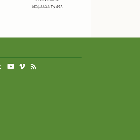
NT$ 560
NT$ 493
agram
Tumblr
YouTube
Vimeo
RSS