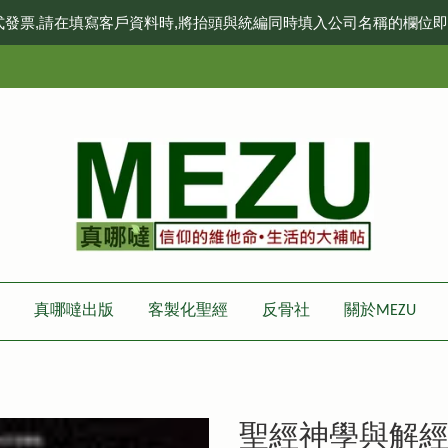
式發票,請在填寫客戶資料時,將抬頭與統編同時填入公司名稱的欄位
真哪噠出版
客製化聖經
反骨社
關於MEZU
聖經神學與解