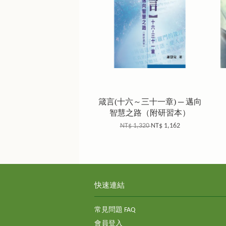
箴言(十六～三十一章) ─ 邁向
智慧之路（附研習本）
NT$ 1,320
NT$ 1,162
快速連結
常見問題 FAQ
會員登入