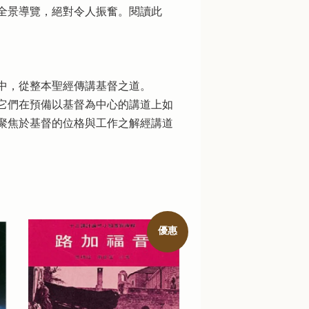
全景導覽，絕對令人振奮。閱讀此
中，從整本聖經傳講基督之道。
它們在預備以基督為中心的講道上如
聚焦於基督的位格與工作之解經講道
優惠