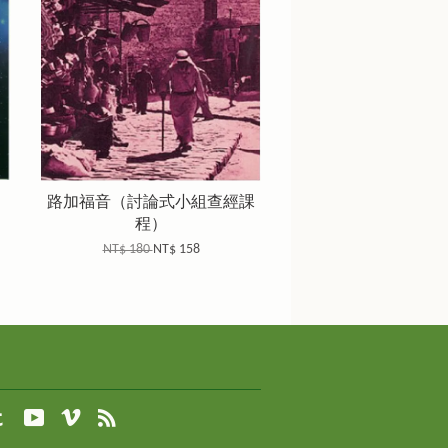
路加福音（討論式小組查經課
程）
NT$ 180
NT$ 158
agram
Tumblr
YouTube
Vimeo
RSS