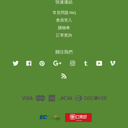
快速連結
常見問題 FAQ
會員登入
購物車
訂單查詢
關注我們
Twitter
Facebook
Pinterest
Google
Instagram
Tumblr
YouTube
Vimeo
RSS
Visa
Master
American
JCB
Diners
Discover
Express
Club