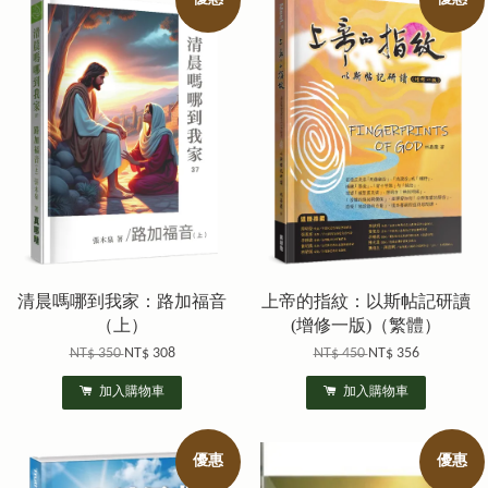
清晨嗎哪到我家：路加福音
上帝的指紋：以斯帖記研讀
（上）
(增修一版)（繁體）
NT$ 350
NT$ 308
NT$ 450
NT$ 356
加入購物車
加入購物車
優惠
優惠