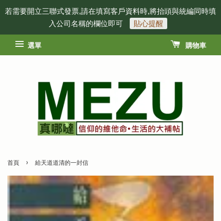
若需要開立三聯式發票,請在填寫客戶資料時,將抬頭與統編同時填
入公司名稱的欄位即可
貼心提醒
選單
購物車
›
首頁
給天道道清的一封信