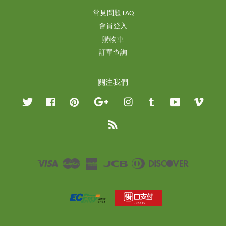
常見問題 FAQ
會員登入
購物車
訂單查詢
關注我們
Twitter
Facebook
Pinterest
Google
Instagram
Tumblr
YouTube
Vimeo
RSS
Visa
Master
American
JCB
Diners
Discover
Express
Club