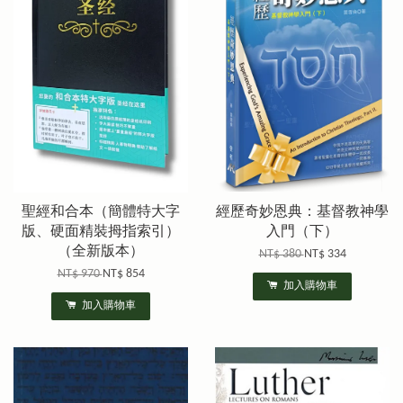
聖經和合本（簡體特大字
經歷奇妙恩典：基督教神學
版、硬面精裝拇指索引）
入門（下）
（全新版本）
NT$ 380
NT$ 334
NT$ 970
NT$ 854
加入購物車
加入購物車