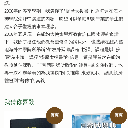
話。
2008年的春季學期，我選擇了“提摩太後書”作為每週在海外
神學院崇拜中講道的內容，盼望可以幫助即將畢業的學生們
建立合乎聖經的事奉理念。
2008年五月底，在紐約大使命聖經教會許仁國牧師的邀請
下，我除了擔任他們教會靈修會的講員外，也接續在紐約當
地海外神學院所舉辦的“校外延伸課程”授課。課程是以“薪
傳”為主題，講授“提摩太後書”的信息，這是我首次在紐約
教授延伸課程。 非常感謝我所敬愛的師長--蘇文隆牧師，他
再一次不辭辛勞的為我撰寫“師長推薦”來鼓勵我，讓我親身
體會到“薪傳”的真義！
我猜你喜歡
優惠
優惠