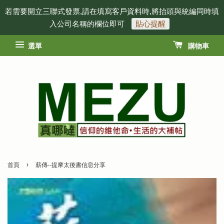
若需要開立三聯式發票,請在填寫客戶資料時,將抬頭與統編同時填
入公司名稱的欄位即可
貼心提醒
選單
購物車
›
首頁
薪傳--提摩太後書信息分享