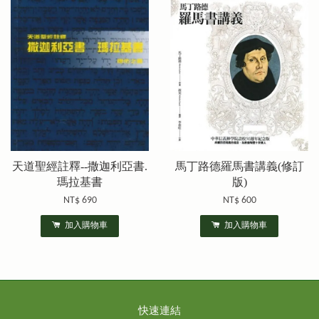
天道聖經註釋--撒迦利亞書.
馬丁路德羅馬書講義(修訂
瑪拉基書
版)
NT$ 690
NT$ 600
加入購物車
加入購物車
快速連結