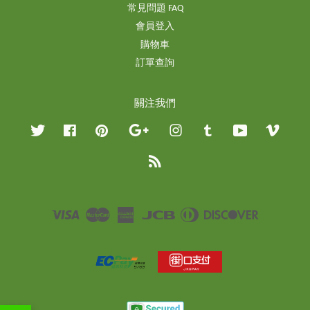
常見問題 FAQ
會員登入
購物車
訂單查詢
關注我們
Twitter
Facebook
Pinterest
Google
Instagram
Tumblr
YouTube
Vimeo
RSS
Visa
Master
American
JCB
Diners
Discover
Express
Club