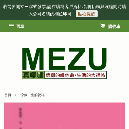
若需要開立三聯式發票,請在填寫客戶資料時,將抬頭與統編同時填
入公司名稱的欄位即可
貼心提醒
選單
購物車
›
首頁
珍藏一生的祝福