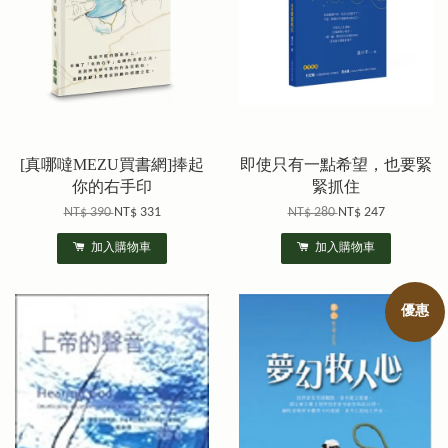
[真哪噠MEZU買書網]捧起
即使只有一點希望，也要緊
你的右手印
緊抓住
NT$ 390
NT$ 331
NT$ 280
NT$ 247
加入購物車
加入購物車
優惠