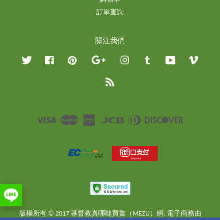
訂單查詢
關注我們
Twitter
Facebook
Pinterest
Google
Instagram
Tumblr
YouTube
Vimeo
RSS
Visa
Master
American
JCB
Diners
Discover
Express
Club
版權所有 © 2017 基督教真哪噠買書（MEZU）網. 電子商務由