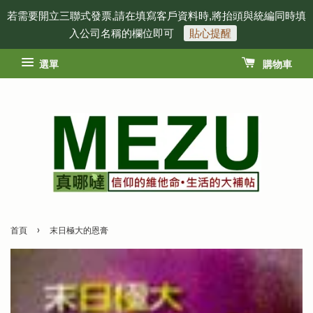
若需要開立三聯式發票,請在填寫客戶資料時,將抬頭與統編同時填
入公司名稱的欄位即可
貼心提醒
選單
購物車
›
首頁
末日極大的恩膏