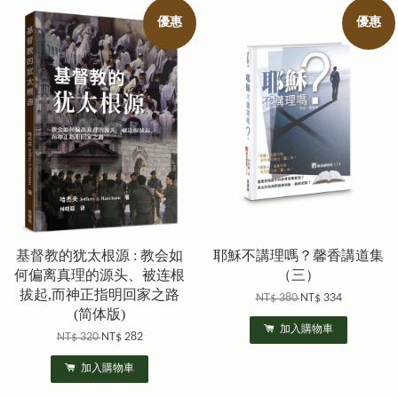
優惠
優惠
基督教的犹太根源 : 教会如
耶穌不講理嗎？馨香講道集
何偏离真理的源头、被连根
（三）
拔起,而神正指明回家之路
NT$ 380
NT$ 334
(简体版)
加入購物車
NT$ 320
NT$ 282
加入購物車