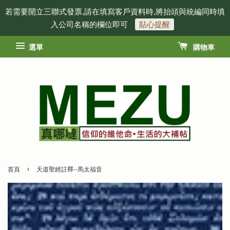
若需要開立三聯式發票,請在填寫客戶資料時,將抬頭與統編同時填
入公司名稱的欄位即可
貼心提醒
選單
購物車
›
首頁
天道聖經註釋--馬太福音