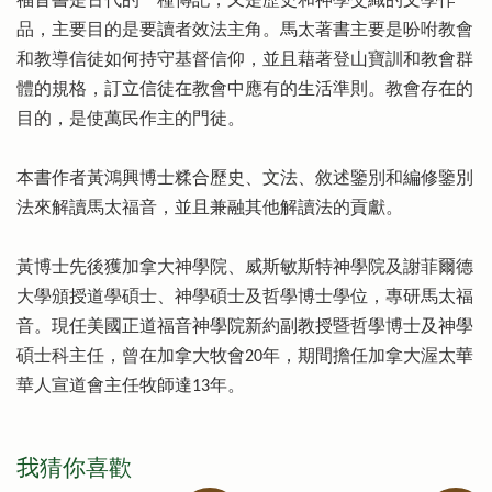
福音書是古代的一種傳記，又是歷史和神學交織的文學作
品，主要目的是要讀者效法主角。馬太著書主要是吩咐教會
和教導信徒如何持守基督信仰，並且藉著登山寶訓和教會群
體的規格，訂立信徒在教會中應有的生活準則。教會存在的
目的，是使萬民作主的門徒。
本書作者黃鴻興博士糅合歷史、文法、敘述鑒別和編修鑒別
法來解讀馬太福音，並且兼融其他解讀法的貢獻。
黃博士先後獲加拿大神學院、威斯敏斯特神學院及謝菲爾德
大學頒授道學碩士、神學碩士及哲學博士學位，專研馬太福
音。現任美國正道福音神學院新約副教授暨哲學博士及神學
碩士科主任，曾在加拿大牧會20年，期間擔任加拿大渥太華
華人宣道會主任牧師達13年。
我猜你喜歡