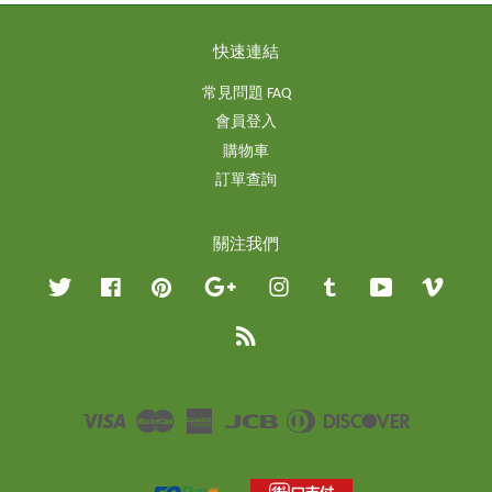
快速連結
常見問題 FAQ
會員登入
購物車
訂單查詢
關注我們
Twitter
Facebook
Pinterest
Google
Instagram
Tumblr
YouTube
Vimeo
RSS
Visa
Master
American
JCB
Diners
Discover
Express
Club