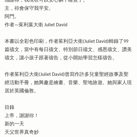
感謝祢，我現在可以安心躺下睡覺了。
主，祢會保守我平安。
阿門。
作者—茱利葉大衛 Juliet David
本書以全彩色印刷，作者茱利亞大衛(Juliet David)輯錄了99
篇禱文，當中有每日禱文、特別節日禱文、感恩禱文、讚美
禱文，讓小孩子跟著禱告，從小開始學習怎樣禱告。
作者茱利亞大衛(Juliet David)曾寫作許多兒童聖經故事及聖
經活動手冊，她興趣是繪畫、音樂、聖地旅遊。她與家人現
居於英國倫敦。
目錄
上帝，謝謝祢！
新的一天
天父世界真奇妙