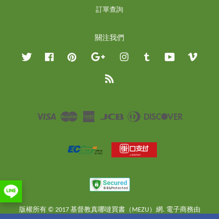
訂單查詢
關注我們
Twitter
Facebook
Pinterest
Google
Instagram
Tumblr
YouTube
Vimeo
RSS
Visa
Master
American
JCB
Diners
Discover
Express
Club
版權所有 © 2017 基督教真哪噠買書（MEZU）網. 電子商務由