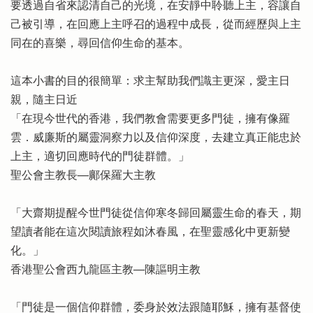
要透過自省來認清自己的光境，在安靜中聆聽上主，容讓自
己被引導，在回應上主呼召的過程中成長，從而經歷與上主
同在的喜樂，尋回信仰生命的基本。
這本小書的目的很簡單：求主幫助我們識主更深，愛主日
親，隨主日近
「在現今世代的香港，我們教會需要更多門徒，擁有像羅
雲．威廉斯的屬靈洞察力以及信仰深度，去建立真正能忠於
上主，適切回應時代的門徒群體。」
聖公會主教長──鄺保羅大主教
「大齋期提醒今世門徒從信仰寒冬歸回屬靈生命的春天，期
望讀者能在這次閱讀旅程如沐春風，在聖靈感化中更新變
化。」
香港聖公會西九龍區主教──陳謳明主教
「門徒是一個信仰群體，委身於效法跟隨耶穌，擁有基督使