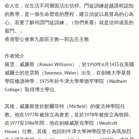
命人生，在生活不同層面活出信仰。門徒訓練超越課程認知
的教導，是一個生命塑造的歷程，建立信徒以基督為的心為
心。若要了解何謂門徒訓練，（你們來看）就是信仰成長的
竅門。」
香港聖公會東九龍區主教──郭志丕主教
作者簡介
羅雲．威廉斯（Rowan Williams），於1950年6月14日在英國
威爾士的史雲斯（Swansea, Wales）出生，在劍橋大學基督
學院修讀神學，1975年於牛津大學華德罕學院（Wadham
College）取得博士學位。
其後，威廉斯曾於默爾菲特（Mirfield）的復活神學院任
教。他在1977年被按立為會吏，並於1978年被按立為牧師。
在1977至1986年間，他在劍橋威斯克學院（Weatcott
House）仕教。其後，他回到牛津大學神學院受任為瑪加烈