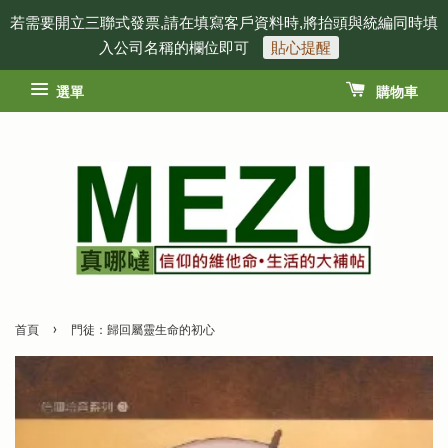
若需要開立三聯式發票,請在填寫客戶資料時,將抬頭與統編同時填
入公司名稱的欄位即可
貼心提醒
選單
購物車
›
首頁
門徒：歸回屬靈生命的初心