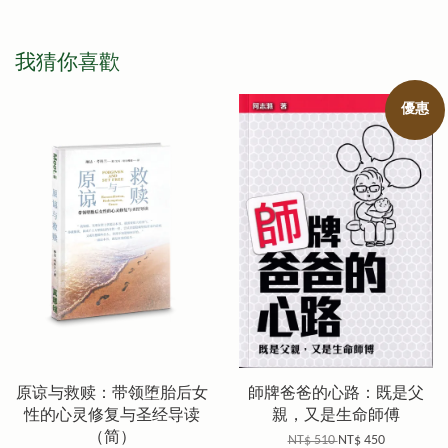
我猜你喜歡
優惠
原谅与救赎：带领堕胎后女
師牌爸爸的心路：既是父
性的心灵修复与圣经导读
親，又是生命師傅
（简）
NT$ 510
NT$ 450