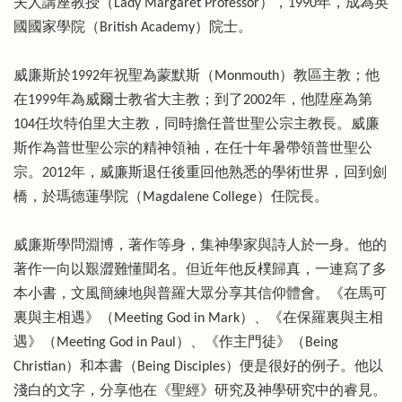
夫人講座教授（Lady Margaret Professor），1990年，成為英
國國家學院（British Academy）院士。
威廉斯於1992年祝聖為蒙默斯（Monmouth）教區主教；他
在1999年為威爾士教省大主教；到了2002年，他陞座為第
104任坎特伯里大主教，同時擔任普世聖公宗主教長。威廉
斯作為普世聖公宗的精神領袖，在任十年暑帶領普世聖公
宗。2012年，威廉斯退任後重回他熟悉的學術世界，回到劍
橋，於瑪德蓮學院（Magdalene College）任院長。
威廉斯學問淵博，著作等身，集神學家與詩人於一身。他的
著作一向以艱澀難懂聞名。但近年他反樸歸真，一連寫了多
本小書，文風簡練地與普羅大眾分享其信仰體會。《在馬可
裏與主相遇》（Meeting God in Mark）、《在保羅裏與主相
遇》（Meeting God in Paul）、《作主門徒》（Being
Christian）和本書（Being Disciples）便是很好的例子。他以
淺白的文字，分享他在《聖經》研究及神學研究中的睿見。