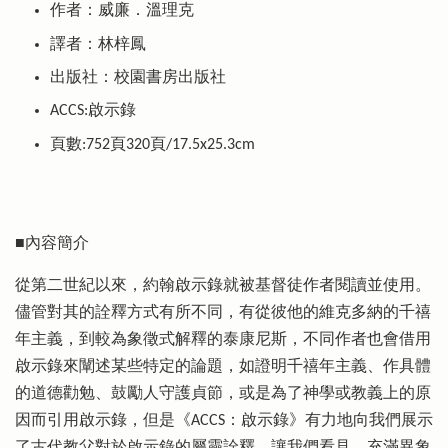
作者：威廉．溫理克
譯者：林梓鳳
出版社：校園書房出版社
ACCS:啟示錄
頁數:752頁320頁/17.5x25.3cm
■內容簡介
從第二世紀以來，約翰啟示錄就被基督徒作者閱讀並使用。
儘管對其的詮釋方式有所不同，有從彼他的維克多納的千禧
年主義，到較為象徵式解釋的泰康尼斯，不同作者也會借用
啟示錄來闡述某些特定的論題，如證明千禧年主義、作具體
的道德勸勉、鼓勵人守護貞節，或是為了神學或教義上的原
因而引用啟示錄，但是《ACCS：啟示錄》有力地向我們展示
了古代教父對於啟示錄的屬靈詮釋，讓我們看見，充滿異象