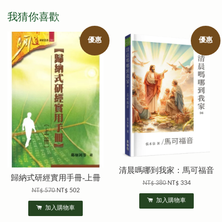
我猜你喜歡
優惠
優惠
清晨嗎哪到我家：馬可福音
歸納式研經實用手冊-上冊
NT$ 380
NT$ 334
NT$ 570
NT$ 502
加入購物車
加入購物車