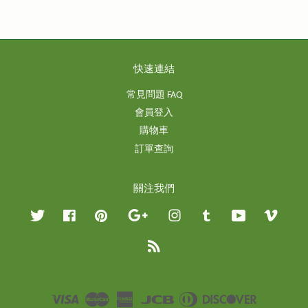
快速連結
常見問題 FAQ
會員登入
購物車
訂單查詢
關注我們
Twitter
Facebook
Pinterest
Google
Instagram
Tumblr
YouTube
Vimeo
RSS
Visa
Master
American
JCB
Diners
Discover