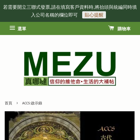
若需要開立三聯式發票,請在填寫客戶資料時,將抬頭與統編同時填
入公司名稱的欄位即可
貼心提醒
選單
購物車
›
首頁
ACCS:啟示錄