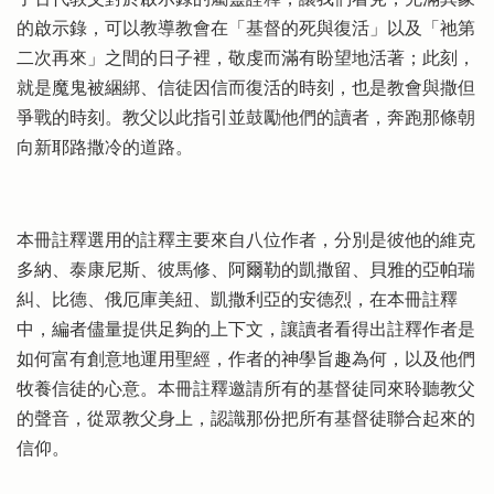
的啟示錄，可以教導教會在「基督的死與復活」以及「祂第
二次再來」之間的日子裡，敬虔而滿有盼望地活著；此刻，
就是魔鬼被綑綁、信徒因信而復活的時刻，也是教會與撒但
爭戰的時刻。教父以此指引並鼓勵他們的讀者，奔跑那條朝
向新耶路撒冷的道路。
本冊註釋選用的註釋主要來自八位作者，分別是彼他的維克
多納、泰康尼斯、彼馬修、阿爾勒的凱撒留、貝雅的亞帕瑞
糾、比德、俄厄庫美紐、凱撒利亞的安德烈，在本冊註釋
中，編者儘量提供足夠的上下文，讓讀者看得出註釋作者是
如何富有創意地運用聖經，作者的神學旨趣為何，以及他們
牧養信徒的心意。本冊註釋邀請所有的基督徒同來聆聽教父
的聲音，從眾教父身上，認識那份把所有基督徒聯合起來的
信仰。