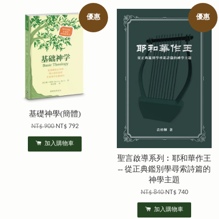
優惠
優惠
基礎神學(簡體)
NT$ 900
NT$ 792
加入購物車
聖言啟導系列︰耶和華作王
-- 從正典鑑別學尋索詩篇的
神學主題
NT$ 840
NT$ 740
加入購物車