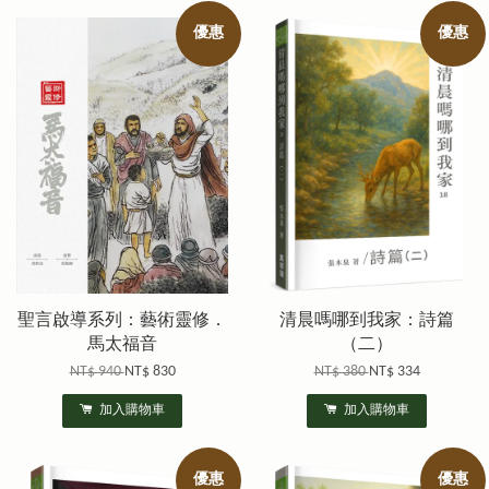
優惠
優惠
聖言啟導系列：藝術靈修．
清晨嗎哪到我家：詩篇
馬太福音
（二）
NT$ 940
NT$ 830
NT$ 380
NT$ 334
加入購物車
加入購物車
優惠
優惠