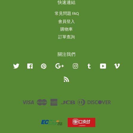
快速連結
常見問題 FAQ
會員登入
購物車
訂單查詢
關注我們
Twitter
Facebook
Pinterest
Google
Instagram
Tumblr
YouTube
Vimeo
RSS
Visa
Master
American
JCB
Diners
Discover
Express
Club