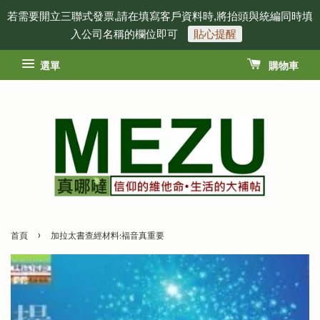
若需要開立三聯式發票,請在填寫客戶資料時,將抬頭與統編同時填
入公司名稱的欄位即可
貼心提醒
選單
購物車
›
首頁
加拉太書查經材料:福音真重要