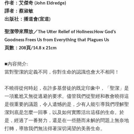
作者：艾傑奇 (John Eldredge)
譯者：蔡淑敏
出版社：播道會(宣道)
聖潔帶來釋放／The Utter Relief of Holiness:How God’s
Goodness Frees Us from Everything that Plagues Us
頁數：208頁/14.8 x 21cm
■內容簡介:
當對聖潔的定義不同，你對生命的認識也會大不相同！
不曉得從何時起，在許多基督徒的既定印象中，「聖潔」是
一項尷尬又無從逃避的要求。儘管我們從聖經和教會曉得這
是很重要的議題，令人遺憾的是，少有人能引導我們理解聖
潔到底是怎麼一回事，以及如何實際活出這樣的生命。於
是，經過了一番努力，還是在一些懸而未解的問題上無奈地
打轉，導致我們無法得著深切渴望的美善生命。