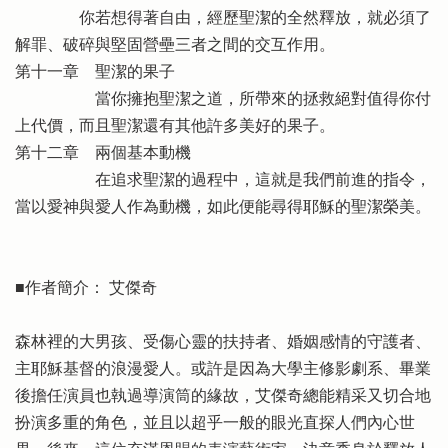
你若想得著自由，經歷聖潔的全然釋放，就必須了
解罪、破碎與堅固營壘三者之間的交互作用。
第十一章 聖潔的果子
當你擁抱聖潔之道，所帶來的拯救絕對值得你付
上代價，而且聖潔還有其他許多美好的果子。
第十二章 兩個基本動機
在追求聖潔的過程中，這就是我們前進的指令，
當以愛神與愛人作為動機，如此便能尋得耶穌的聖潔榮美。
■作者簡介： 艾傑奇
森林裡的大男孩、受傷心靈的扶持者、婚姻感情的守護者、
主耶穌基督的浪漫愛人。或許是因為大學主修影劇系、畢業
後擔任演員也執過導演筒的緣故，艾傑奇總能精采又切合地
扮演多重的角色，並且以超乎一般的眼光直探人們內心世