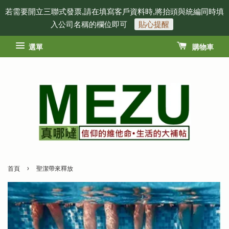
若需要開立三聯式發票,請在填寫客戶資料時,將抬頭與統編同時填
入公司名稱的欄位即可
貼心提醒
選單
購物車
›
首頁
聖潔帶來釋放