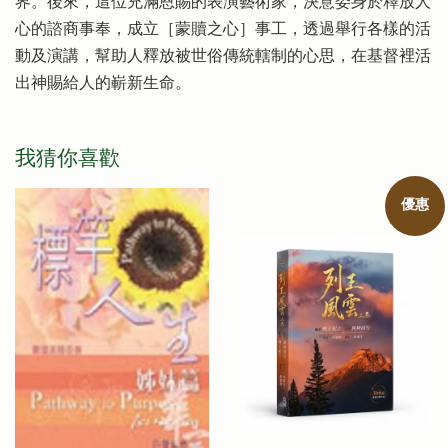
界。後來，這位充滿恩賜的表演藝術家，決意委身於釋放人
心的諮商事奉，成立［蒙贖之心］事工，透過舉行各樣的活
動及演講，幫助人釋放被世俗傳統轄制的心思，在基督裡活
出神賜給人的嶄新生命。
我猜你喜歡
優惠