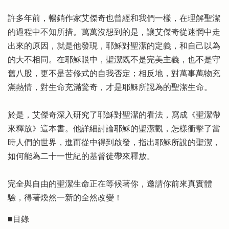
許多年前，暢銷作家艾傑奇也曾經和我們一樣，在理解聖潔
的過程中不知所措。萬萬沒想到的是，讓艾傑奇從迷惘中走
出來的原因，就是他發現，耶穌對聖潔的定義，和自己以為
的大不相同。在耶穌眼中，聖潔既不是完美主義，也不是守
舊八股，更不是苦修式的自我否定；相反地，對萬事萬物充
滿熱情，對生命充滿驚奇，才是耶穌所認為的聖潔生命。
於是，艾傑奇深入研究了耶穌對聖潔的看法，寫成《聖潔帶
來釋放》這本書。他詳細討論耶穌的聖潔觀，怎樣衝擊了當
時人們的世界，進而從中得到啟發，指出耶穌所說的聖潔，
如何能為二十一世紀的基督徒帶來釋放。
完全與自由的聖潔生命正在等候著你，邀請你前來真實體
驗，得著煥然一新的全然改變！
■目錄