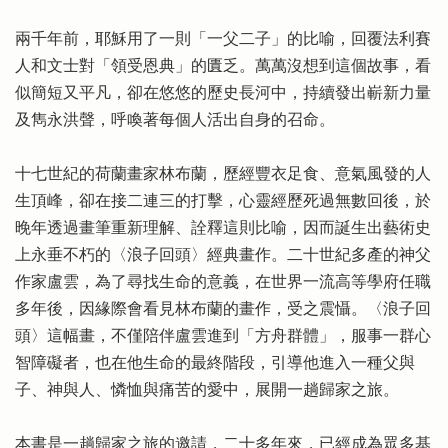
兩千年前，耶穌用了一則「一父二子」的比喻，回覆法利賽
人和文士對「領受恩典」的匱乏。萬萬沒想到這個故事，看
似簡短又平凡，卻在悠悠的歷史長河中，持續發出嶄新力量
及雋永洪聲，呼喚著每個人活出自身的召命。
十七世紀的荷蘭畫家林布蘭，歷經豐衣足食、意氣風發的人
生頂峰，卻在接二連三的打擊，心靈經歷死過無數回後，於
晚年透過畫筆重新理解、詮釋這則比喻，因而誕生出藝術史
上永垂不朽的〈浪子回頭〉經典畫作。二十世紀多產的神父
作家盧雲，為了尋找生命的意義，在世界一流高等學府任職
多年後，因緣際會看見林布蘭的畫作，受之震懾。〈浪子回
頭〉這幅畫，不僅陪伴盧雲進到「方舟群體」，服事一群心
智障礙者，也在他生命的最終階段，引導他進入一種父與
子、神與人、憐恤與痛苦的愛中，展開一趟歸家之旅。
本書是一趟歸家之旅的邀請，二十多年來，已經成為眾多基