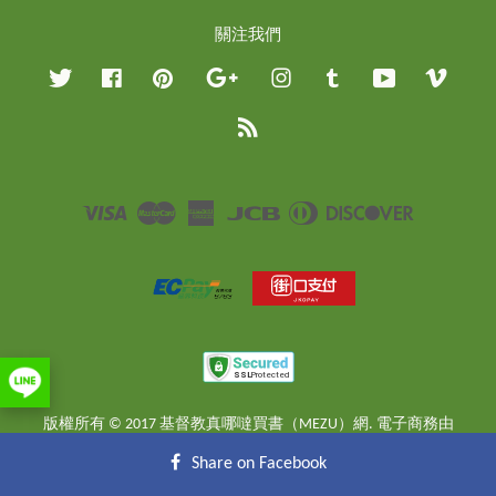
關注我們
Twitter
Facebook
Pinterest
Google
Instagram
Tumblr
YouTube
Vimeo
RSS
Visa
Master
American
JCB
Diners
Discover
Express
Club
版權所有 © 2017 基督教真哪噠買書（MEZU）網. 電子商務由
EasyStore
提供
Share on Facebook