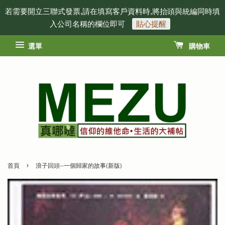
若需要開立三聯式發票,請在填寫客戶資料時,將抬頭與統編同時填
入公司名稱的欄位即可
貼心提醒
選單
購物車
›
首頁
浪子回頭--一個歸家的故事(新版)