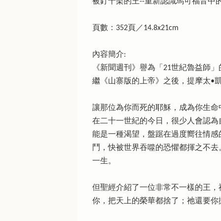
被釘十架的王--重新認識馬可福音中的耶穌／Jesus The
頁數：352頁／14.8x21cm
內容簡介:
《新聞週刊》譽為「21世紀魯益師」
繼《山寨版的上帝》之後，提摩太•
讓那位為你而死的耶穌，成為你生命
在二十一世紀的今日，很少人會認為
能是一種渴望，盤踞在過度嚮往情感
鬥，快被世界吞噬的恐懼都揮之不去
一生。
但聖經介紹了一位非常不一樣的王，
你，把天上的榮華都捨了；祂還要你