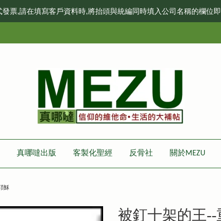
式發票,請在填寫客戶資料時,將抬頭與統編同時填入公司名稱的欄位
真哪噠出版
客製化聖經
反骨社
關於MEZU
耶穌
被釘十架的王-