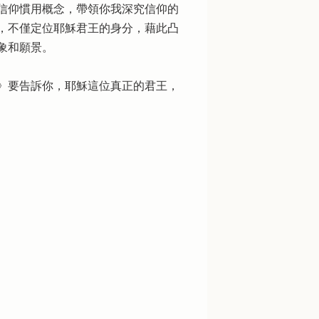
信仰慣用概念，帶領你我深究信仰的
，不僅定位耶穌君王的身分，藉此凸
象和願景。
》要告訴你，耶穌這位真正的君王，