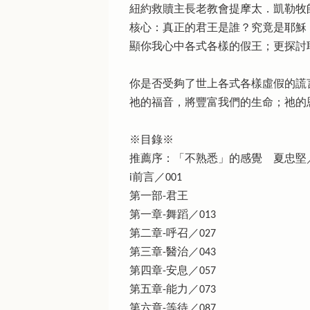
紐約救贖主長老教會提摩太．凱勒牧
核心：真正的君王是誰？究竟是耶穌
顯你我心中各式各樣的假王；更探討
你是否受夠了世上各式各樣虛假的謊
祂的福音，將豐富我們的生命；祂的
※目錄※
推薦序：「不熟悉」的感覺 夏忠堅
i前言／001
第一部-君王
第一章-舞蹈／013
第二章-呼召／027
第三章-醫治／043
第四章-安息／057
第五章-能力／073
第六章-等待／087