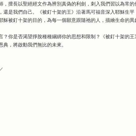
師，擅長以聖經經文作為辨別真偽的利劍，刺入我們習以為常的
，還是我們自己。《被釘十架的王》沿著馬可福音深入耶穌生平
耶穌被釘十架的目的，為每一個願意跟隨祂的人，描繪生命的異
言？你是否渴望掙脫種種綑綁你的思想和限制？《被釘十架的王
恩典，將啟動我們無比的未來。
／