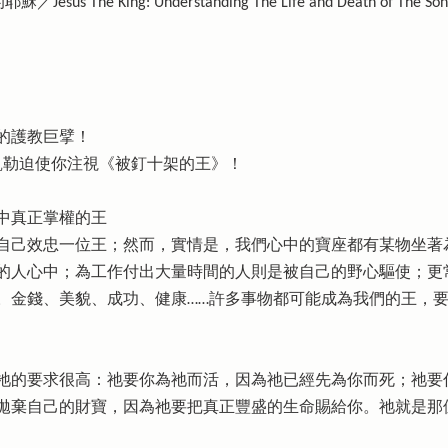
 King: Understanding The Life and Death of The Son 
的護教巨擘！
凱勒迫使你注視《被釘十架的王》！
中真正掌權的王
自己效忠一位王；然而，實情是，我們心中的寶座都有某物坐著
的人心中；為工作付出大量時間的人則是被自己的野心驅使；更
。金錢、美貌、成功、健康……許多事物都可能成為我們的王，
祂的要求很高：祂要你為祂而活，因為祂已經先為你而死；祂要
拋棄自己的財寶，因為祂要把真正豐盛的生命賜給你。祂就是那位