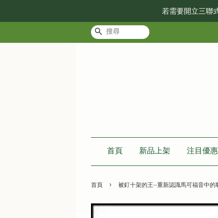
若需要開立三聯
搜尋
首頁
新品上架
注目優惠
›
首頁
被釘十架的王--重新認識馬可福音中的