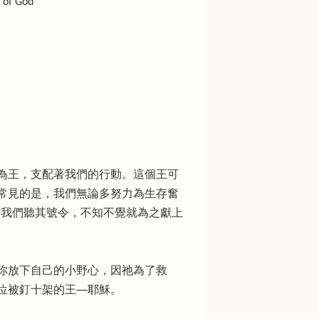
of God
為王，支配著我們的行動。這個王可
常見的是，我們無論多努力為生存奮
要我們聽其號令，不知不覺就為之獻上
你放下自己的小野心，因祂為了救
被釘十架的王──耶穌。