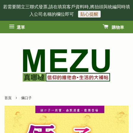
若需要開立三聯式發票,請在填寫客戶資料時,將抬頭與統編同時填
入公司名稱的欄位即可
貼心提醒
選單
購物車
›
首頁
倆口子