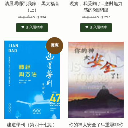
清晨嗎哪到我家：馬太福音
現實，我受夠了--應對無力
（上）
感的6個關鍵
NT$ 380
NT$ 334
NT$ 330
NT$ 297
加入購物車
加入購物車
優惠
建道學刊（第四十七期）
你的神太安全了!--重尋非你