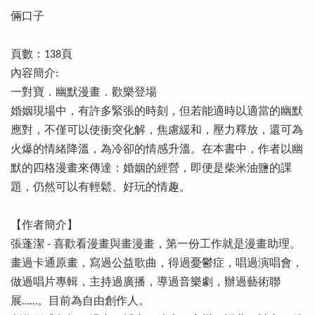
倆口子
頁數：138頁
內容簡介:
一對寶．幽默漫畫．歡樂登場
婚姻現場中，有許多緊張的時刻，但若能適時以適當的幽默
應對，不僅可以使衝突化解，焦慮緩和，壓力釋放，還可為
火爆的情緒降溫，為冷卻的情感升溫。在本書中，作者以幽
默的四格漫畫來傳達：婚姻的經營，即便是柴米油鹽的課
題，仍然可以有輕鬆、好玩的情趣。
【作者簡介】
張蓬潔 - 喜歡看漫畫與畫漫畫，第一份工作就是漫畫助理。
畫過卡通原畫，寫過公益歌曲，得過憂鬱症，唱過演唱會，
做過唱片專輯，主持過廣播，導過音樂劇，辦過藝術聯
展……。目前為自由創作人。