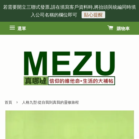
若需要開立三聯式發票,請在填寫客戶資料時,將抬頭與統編同時填
入公司名稱的欄位即可
貼心提醒
選單
購物車
›
首頁
人格九型:從自我到真我的靈修旅程