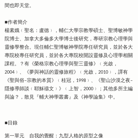
間也即天堂。
■作者簡介
楊素娥﹙聖名：盧德﹚，輔仁大學宗教學碩士、聖博敏神學
院博士、加拿大多倫多大學博士後研究，專研宗教心理學與
靈修學整合。現任輔仁聖博敏神學院專任研究員，並於各大
專院校專任研究員，並於各大專院校開設靈修及心理學相關
課程。？有《榮格宗教心理學與聖三靈修》﹙光啟，
2004﹚、《夢與神話的靈修旅程》﹙光啟，2010﹚，譯有
《聖與俗–宗教的本質》﹙桂冠，1998﹚、《聖山沙漠之夜–
隱修導師談﹙耶穌禱文﹚》﹙上智，2000﹚；其他多所主編
與論？，散見『輔大神學叢書』及《神學論集》中。
■目錄
第一單元 自我的覺醒：九型人格的原型之像