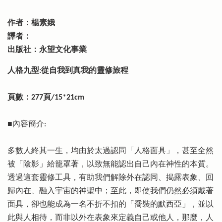
作者：楊素娥
譯者：
出版社：永望文化事業
人格九型:從自我到真我的靈修旅程
頁數：277頁/15*21cm
■內容簡介:
多數人終其一生，均由於太過認同「人格面具」，甚至全然
被「陰影」給籠罩著，以致無能認出自己內在神性的本質。
透過這套靈修工具，有助我們解除外在認同、揭露表象、回
歸內在、融入宇宙的神聖中；至此，即使我們仍然必須戴著
面具，卻也能成為一名不折不扣的「喬裝的默西亞」，並以
此與人相待，而非以外在表象來定義自己或他人，那麼，人