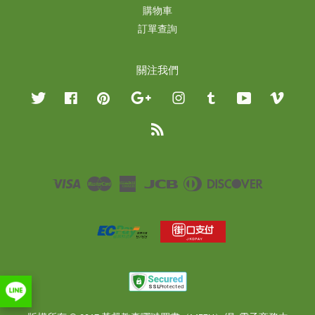
購物車
訂單查詢
關注我們
Twitter
Facebook
Pinterest
Google
Instagram
Tumblr
YouTube
Vimeo
RSS
Visa
Master
American
JCB
Diners
Discover
Express
Club