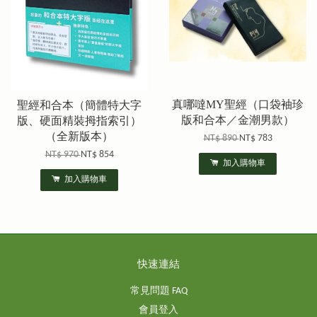
真哪噠MY聖經（口袋袖珍
聖經和合本（簡體特大字
版和合本／金潮男款）
版、硬面精裝拇指索引）
（全新版本）
NT$ 890
NT$ 783
NT$ 970
NT$ 854
加入購物車
加入購物車
快速連結
常見問題 FAQ
會員登入