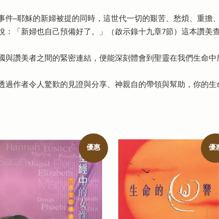
事件─耶穌的新婦被提的同時，這世代一切的艱苦、愁煩、重擔
說：「新婦也自己預備好了。」（啟示錄十九章7節）這本讚美
國與讚美者之間的緊密連結，便能深刻體會到聖靈在我們生命中
透過作者令人驚歎的見證與分享、神親自的帶領與幫助，你的生
優惠
優