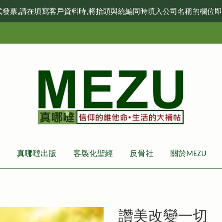
式發票,請在填寫客戶資料時,將抬頭與統編同時填入公司名稱的欄位
真哪噠出版
客製化聖經
反骨社
關於MEZU
讚美改變一切