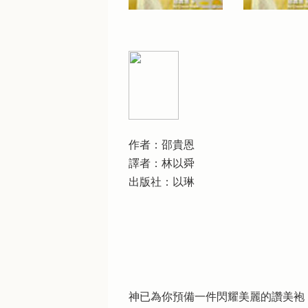
作者：邵貴恩
譯者：林以舜
出版社：以琳
神已為你預備一件閃耀美麗的讚美袍