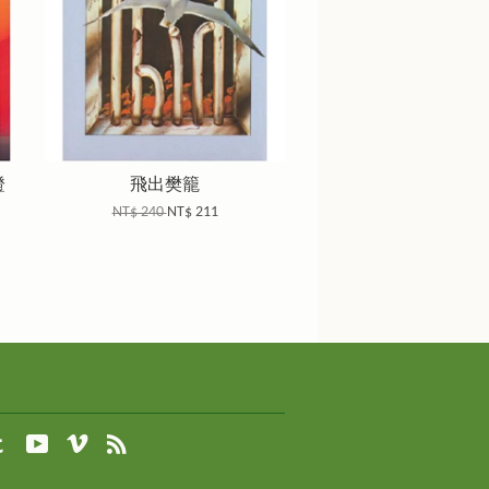
證
飛出樊籠
NT$ 240
NT$ 211
agram
Tumblr
YouTube
Vimeo
RSS