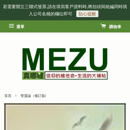
若需要開立三聯式發票,請在填寫客戶資料時,將抬頭與統編同時填
入公司名稱的欄位即可
貼心提醒
選單
購物車
›
首頁
聖靈論（修訂版)