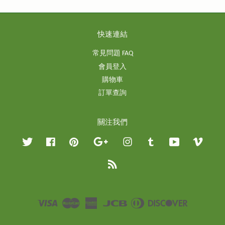
快速連結
常見問題 FAQ
會員登入
購物車
訂單查詢
關注我們
Twitter
Facebook
Pinterest
Google
Instagram
Tumblr
YouTube
Vimeo
RSS
Visa
Master
American
JCB
Diners
Discover
Express
Club