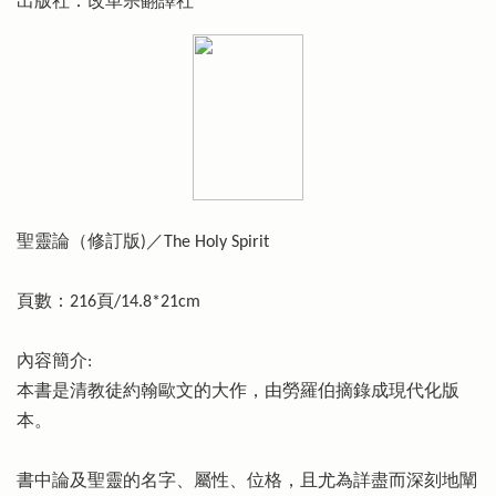
出版社：改革宗翻譯社
聖靈論（修訂版)／The Holy Spirit
頁數：216頁/14.8*21cm
內容簡介:
本書是清教徒約翰歐文的大作，由勞羅伯摘錄成現代化版
本。
書中論及聖靈的名字、屬性、位格，且尤為詳盡而深刻地闡