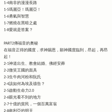
1-4南非的漫漫長路
1-5瑪麗亞！瑪麗亞！
1-6勇氣與智慧
1-7燃燒在黑暗之處
1-8愛就是答案？
PART2傳福音的奧秘
在福音正得的國度，求神賜恩，願神國度臨到，昂起，再昂
起！
2-1神道出生、教會結婚、佛經安葬
2-2微笑王國的面具
2-3生牛肉河粉和阮氏
2-4該如何為埃及禱告？
2-5啟動生命力2.0
2-6眼光看不到的地方
2-7十億的貧民，一個百萬富翁
2-8敘利亞的明天