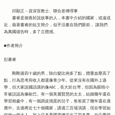
邱顯正－資深宣教士、聯合差傳理事
書睿是個善於說故事的人，本書中介紹的國家，或遠或
近，藉著書睿的短文簡介，似乎活畫在我們眼前， 讓我們
為萬國禱告時，多了立體感。
■作者簡介
彭書睿
剛剛過四十歲的男，除白髮比例多了點，體重血壓高了
點，行為思考與收入都還像青少年。從來沒有在國外上過
學，但大家說國語講的像ABC，長大於台灣，但因為眼睛小
常被誤認為像歐巴。有一個美麗賢慧的太太，結婚幾年還在
學習相處中，有一個調皮搗蛋的兒子，爸爸當了幾年還在適
應中。去過將近七十個國家，講過三百場演講，現在學習如