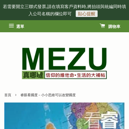
若需要開立三聯式發票,請在填寫客戶資料時,將抬頭與統編同時填
入公司名稱的欄位即可
貼心提醒
選單
購物車
›
首頁
睿眼看國度－小小思維可以改變國度