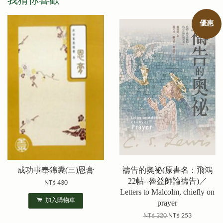
我猜你喜歡
優惠
成功事奉錦囊(三)恩膏
禱告的奧祕(原書名：飛鴻
22帖--魯益師論禱告)／
NT$ 430
Letters to Malcolm, chiefly on
加入購物車
prayer
NT$ 320
NT$ 253