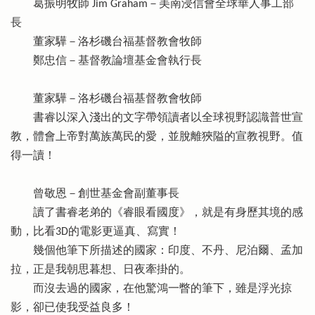
葛振明牧師 Jim Graham－美南浸信會全球華人事工部
長
董家驊－洛杉磯台福基督教會牧師
鄭忠信－基督教論壇基金會執行長
董家驊－洛杉磯台福基督教會牧師
書睿以深入淺出的文字帶領讀者以全球視野認識普世宣
教，體會上帝對萬族萬民的愛，並脫離狹隘的宣教視野。值
得一讀！
曾敬恩－創世基金會副董事長
讀了書睿老弟的《睿眼看國度》，就是有身歷其境的感
動，比看3D的電影更逼真、寫實！
幾個他筆下所描述的國家：印度、不丹、尼泊爾、孟加
拉，正是我朝思暮想、日夜牽掛的。
而沒去過的國家，在他驚鴻一瞥的筆下，雖是浮光掠
影，卻已使我受益良多！