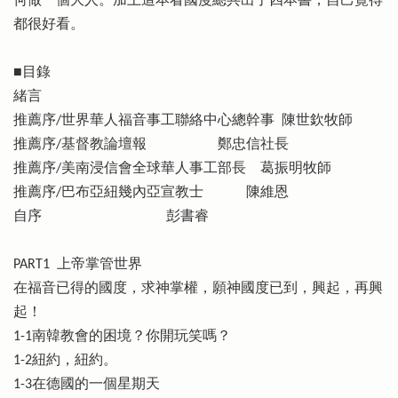
何做一個大人。加上這本看國度總共出了四本書，自己覺得
都很好看。
■目錄
緒言
推薦序/世界華人福音事工聯絡中心總幹事 陳世欽牧師
推薦序/基督教論壇報 鄭忠信社長
推薦序/美南浸信會全球華人事工部長 葛振明牧師
推薦序/巴布亞紐幾內亞宣教士 陳維恩
自序 彭書睿
PART1 上帝掌管世界
在福音已得的國度，求神掌權，願神國度已到，興起，再興
起！
1-1南韓教會的困境？你開玩笑嗎？
1-2紐約，紐約。
1-3在德國的一個星期天