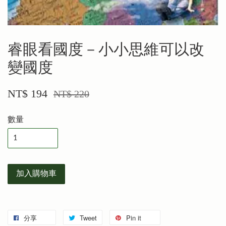
睿眼看國度－小小思維可以改
變國度
NT$ 194
NT$ 220
數量
加入購物車
分享
Tweet
Pin it