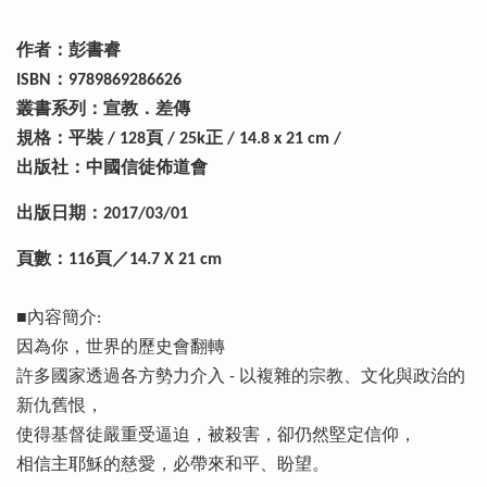
作者：彭書睿
ISBN：9789869286626
叢書系列：宣教．差傳
規格：平裝 / 128頁 / 25k正 / 14.8 x 21 cm /
出版社：中國信徒佈道會
出版日期：2017/03/01
頁數：116頁／14.7 X 21 cm
■內容簡介:
因為你，世界的歷史會翻轉
許多國家透過各方勢力介入 - 以複雜的宗教、文化與政治的
新仇舊恨，
使得基督徒嚴重受逼迫，被殺害，卻仍然堅定信仰，
相信主耶穌的慈愛，必帶來和平、盼望。