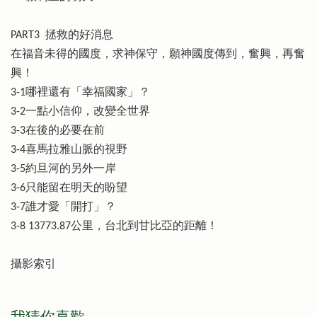
PART3 拯救的好消息
在福音未得的國度，求神保守，願神國度傳到，奮興，再奮
興！
3-1哪裡還有「幸福國家」？
3-2一點小信仰，改變全世界
3-3在後的必要在前
3-4喜馬拉雅山脈的視野
3-5約旦河的另外一岸
3-6只能留在明天的盼望
3-7誰才愛「開打」？
3-8 13773.87公里，台北到甘比亞的距離！
攝影索引