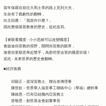
當年保羅在前往大馬士革的路上見到大光，
生命有了戲劇性的翻轉，
向主回應：「我當作什麼？」
因此整個基督教會的歷史，從此改寫。
【睿眼看國度 - 小小思維可以改變國度】
會啟迪你宣教的視野，開闊你宣教的眼界，
激發你更願意舉起雙手，為那些受迫害的國度祈禱！
若此 - 未來世界的歷史會翻轉。
■好評推薦
邱顯正－資深宣教士、聯合差傳理事
陳世欽－世界華人福音事工聯絡中心（華福）總幹事
陳維恩－巴布亞紐幾內亞宣教士
曾敬恩－創世基金會副董事長