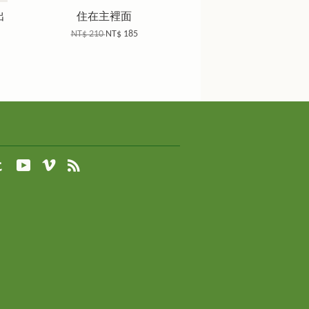
出
住在主裡面
NT$ 210
NT$ 185
agram
Tumblr
YouTube
Vimeo
RSS