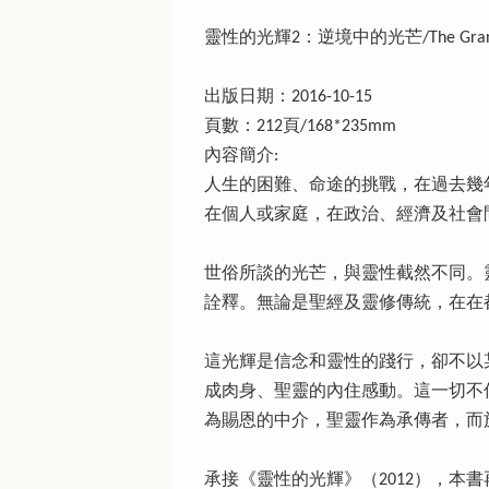
靈性的光輝2：逆境中的光芒/The Grandeur o
出版日期：2016-10-15
頁數：212頁/168*235mm
內容簡介:
人生的困難、命途的挑戰，在過去幾
在個人或家庭，在政治、經濟及社會
世俗所談的光芒，與靈性截然不同。
詮釋。無論是聖經及靈修傳統，在在
這光輝是信念和靈性的踐行，卻不以
成肉身、聖靈的內住感動。這一切不
為賜恩的中介，聖靈作為承傳者，而
承接《靈性的光輝》（2012），