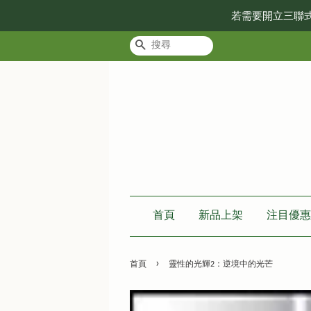
若需要開立三聯
搜尋
首頁
新品上架
注目優惠
›
首頁
靈性的光輝2：逆境中的光芒