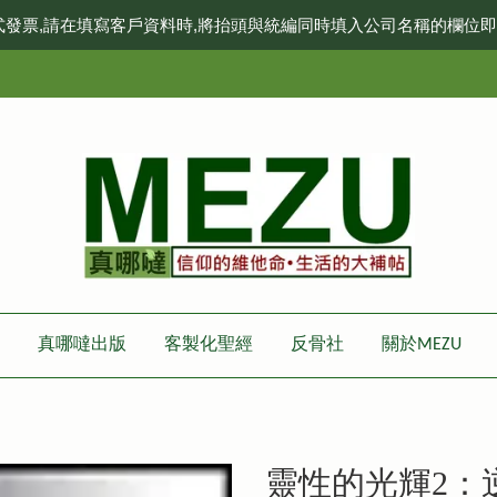
式發票,請在填寫客戶資料時,將抬頭與統編同時填入公司名稱的欄位
真哪噠出版
客製化聖經
反骨社
關於MEZU
靈性的光輝2：