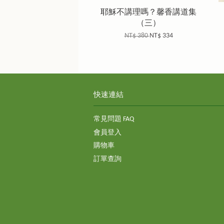
耶穌不講理嗎？馨香講道集
（三）
NT$ 380
NT$ 334
快速連結
常見問題 FAQ
會員登入
購物車
訂單查詢