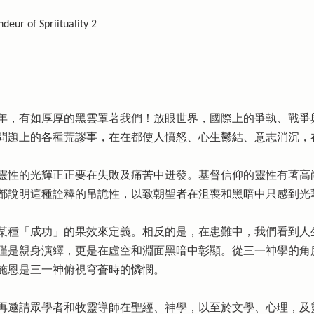
f Spriituality 2
年，有如厚厚的黑雲罩著我們！放眼世界，國際上的爭執、戰爭
問題上的各種荒謬事，在在都使人憤怒、心生鬱結、意志消沉，
靈性的光輝正正要在失敗及痛苦中迸發。基督信仰的靈性有著高
都說明這種詮釋的吊詭性，以致朝聖者在沮喪和黑暗中只感到光
某種「成功」的果效來定義。相反的是，在患難中，我們看到人
僅是親身演繹，更是在虛空和淵面黑暗中彰顯。從三一神學的角
施恩是三一神俯視穹蒼時的憐憫。
本書再邀請眾學者和牧靈導師在聖經、神學，以至於文學、心理，