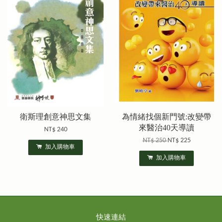
衛斯理創意神思文集
為情緒找個新門號:改變帶
來醫治40天導讀
NT$ 240
NT$ 250
NT$ 225
加入購物車
加入購物車
快速連結