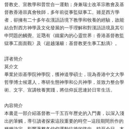
督教史、宣教學和普世合一運動；身兼瑞士改革宗教會及基
督教香港崇真會牧師，多年前從事監獄事工。雖是西方學
者，卻擁有二十多年在漢語語境下教學和牧養的經驗，故能
結合對西方神學及文化發展的一手理解和對漢語語境及其引
申問題的觸覺。近𤥢有《鐵窗內的心靈世界：香港基督教監
獄事工面面觀》及《超越籓籬：基督教更生事工點滴》。
譯者簡介
莫介文
畢業於崇基學院神學院，獲神道學碩士，現為香港中文大學
哲學博士候選人，專研生態神學和公共神學，並致力整合學
術、文字、宣講牧養實踐，將信仰反思連於日常生活。
內容簡介
本書是一部介紹基督教一千五百年歷史的入門書，以深入淺
出的筆觸，導引讀者探索這段重要的時空—這段期間所作的