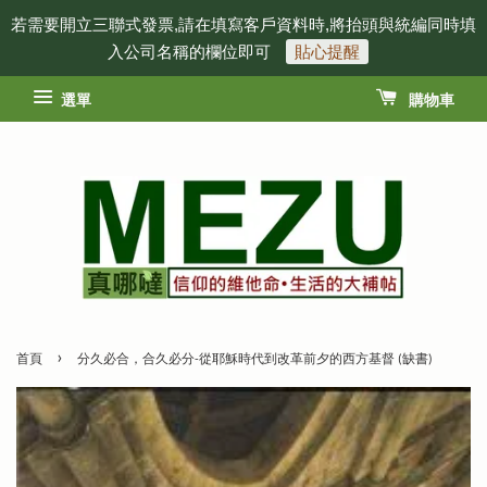
若需要開立三聯式發票,請在填寫客戶資料時,將抬頭與統編同時填
入公司名稱的欄位即可
貼心提醒
選單
購物車
›
首頁
分久必合，合久必分-從耶穌時代到改革前夕的西方基督 (缺書)