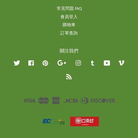
常見問題 FAQ
會員登入
購物車
訂單查詢
關注我們
Twitter
Facebook
Pinterest
Google
Instagram
Tumblr
YouTube
Vimeo
RSS
Visa
Master
American
JCB
Diners
Discover
Express
Club