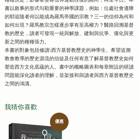
種種決定，影響著整各信仰運動往後的路向，時至今日。本
書以敘事的形式勾勒重要的神學課題，例如：位處社會邊陲
的耶追隨者何以能成為羅馬帝國的宗教？三一的信仰為何和
如何出現？羅馬教宗怎樣逐步掌有至高權力？醫路回溯基督
教的歷史，讀者可發現一統與解放、建制與抗爭、僵化與更
新之間的種種張力。
本書的對象包括修讀\西方基督教歷史的神學生、希望追溯
教會教導的歷史源流的信徒及任何有意了解基督教歷史如何
塑造西方文化底蘊的人。書中的概略圖表和每章附設的研讀
問題能深化讀者的理解，並架接和與讀者與西方基督教歷史
之間的鴻溝。
我猜你喜歡
優惠