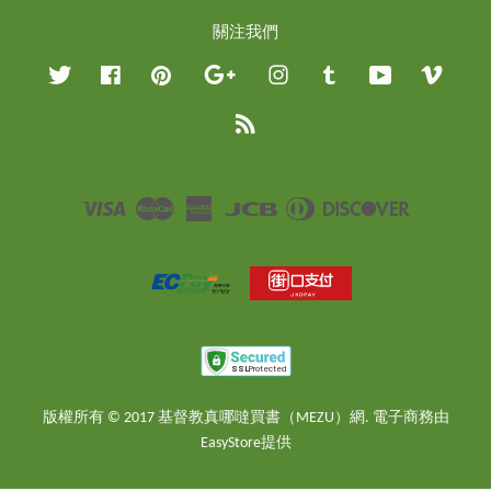
關注我們
Twitter
Facebook
Pinterest
Google
Instagram
Tumblr
YouTube
Vimeo
RSS
Visa
Master
American
JCB
Diners
Discover
Express
Club
版權所有 © 2017 基督教真哪噠買書（MEZU）網. 電子商務由
EasyStore
提供