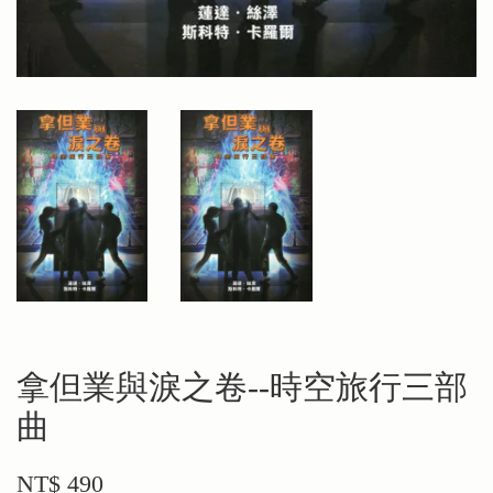
拿但業與淚之卷--時空旅行三部
曲
NT$ 490