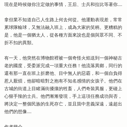
現在是時候做你注定做的事情，王后、士兵和拉比等著你....
拿但業不知道自己人生路上何去何從。他運動表現差，常常
累球隊輸球，又無法融入班上，成為大家的笑柄。更糟糕的
是，他是一個猶太人，從各種方面來說也是個與眾不同、不
折不扣的異類。
有一天，他突然在博物館裡被一個奇怪火焰送到一個神秘古
老的國度，受委派完成一項重大任務！他流落異鄉，同行的
還有那一直在班上折磨他、目中無人的惡霸，和一個自負得
惹人厭煩，他卻暗暗對之抱有不知名感情的女孩子。他們在
古城的街道上目睹滿街擾攘的牲畜，人們奇裝異服，更碰上
心狠手辣的士兵。他們漸漸發現，手上這項任務成功與否，
將決定一整個民族的生死存亡，並且箇中意義深遠，遠超出
他們的想像....