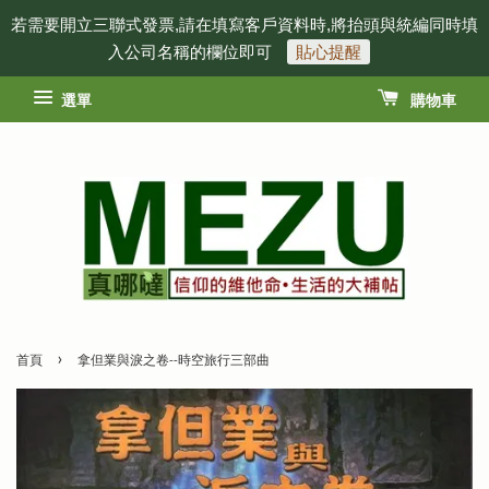
若需要開立三聯式發票,請在填寫客戶資料時,將抬頭與統編同時填
入公司名稱的欄位即可
貼心提醒
選單
購物車
›
首頁
拿但業與淚之卷--時空旅行三部曲