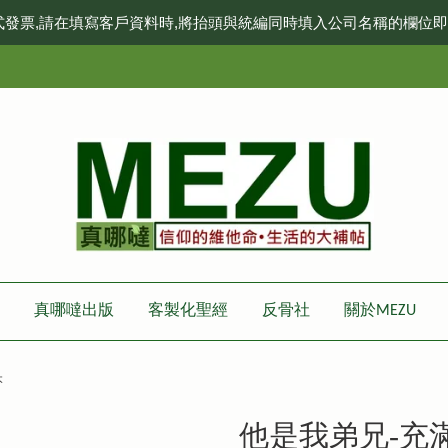
式發票,請在填寫客戶資料時,將抬頭與統編同時填入公司名稱的欄位
真哪噠出版
客製化聖經
反骨社
關於MEZU
本
他是我弟兄-充