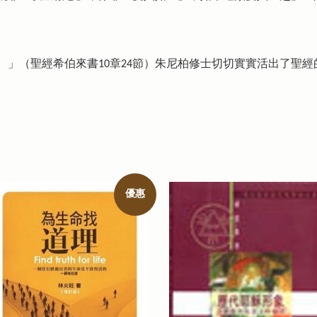
。」（聖經希伯來書10章24節）朱尼柏修士切切實實活出了聖
優惠