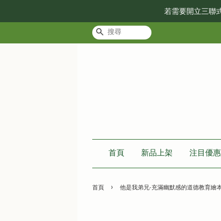
若需要開立三聯
搜尋
首頁
新品上架
注目優惠
›
首頁
他是我弟兄-充滿幽默感的道德教育繪