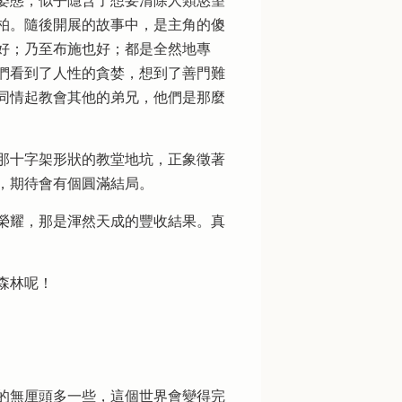
姿態，似乎隱含了想要清除人類慾望
柏。隨後開展的故事中，是主角的傻
好；乃至布施也好；都是全然地專
們看到了人性的貪婪，想到了善門難
同情起教會其他的弟兄，他們是那麼
那十字架形狀的教堂地坑，正象徵著
，期待會有個圓滿結局。
榮耀，那是渾然天成的豐收結果。真
森林呢！
的無厘頭多一些，這個世界會變得完