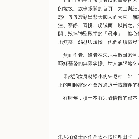
封面上的主角讓讀者以仰望點切入，
的垃圾。故事張開的首頁，大山與細
憨中每每透顯出悲天憫人的天真，無
注、寧靜、喜悅、虔誠而一以貫之。
開，毀掉神聖殿堂的「愚昧」，擔心
地無奈、怨忿與煩惱，他們的煩惱豈
然而作者、繪者在朱尼柏散盡殿堂、
耶穌基督的無限承擔。世人無限地乞
果然那位身材矮小的朱尼柏，站上了
正的明師當然不會放過這千載難逢的
有時候，讀一本有宗教情懷的繪本
朱尼柏修士的作為太不按牌理出牌，