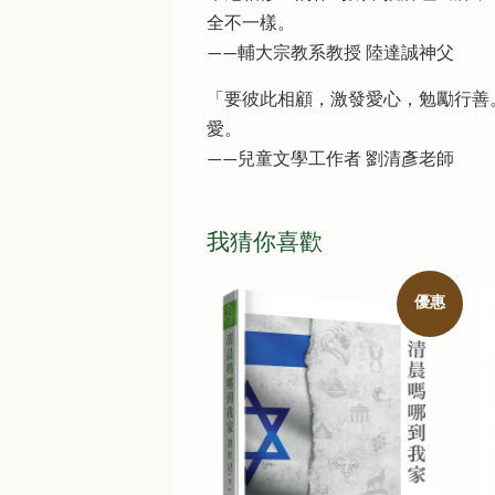
全不一樣。
——輔大宗教系教授 陸達誠神父
「要彼此相顧，激發愛心，勉勵行善
愛。
——兒童文學工作者 劉清彥老師
我猜你喜歡
優惠