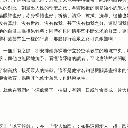
諭示了他的崇高地位；扉頁上朱尼柏手持掃帚，純淨的眼神與
人的對比，刻畫出人性的朝聖之旅，牽驢殿後的則是矮小的朱尼
論眼神也好；赤身裸體也好；祈禱、清掃、擦拭、洗滌、縫補也
沒有算計、沒有世故、沒有你我、甚至沒有物我之分。這期間我
他的自做主張後果難料；同時卻也同情那些不斷乞求的群眾，更
非和芸芸眾生一樣的平庸，那麼修行渡眾之路可真艱難啊！
一無所有之際，卻安排他赤裸地佇立於空蕩教堂的地坑中央，
求，而他也無限地施予。看懂這隱喻的讀者，至此應該豁然開朗
制高點，接受眾人的擁戴。這不是他沽名釣譽機關算盡得來的
機會教育，點醒其他修士弟兄，也點撥眾生。
，就像在我們內心深處種了一棵樹，有朝一日或許會長成一片大
既非「以直報怨」，亦非「愛人如己」；如果這類愛人「超」己