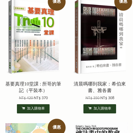
優惠
優惠
基要真理10堂課 : 所哥的筆
清晨嗎哪到我家：希伯來
記（平裝本）
書、雅各書
NT$ 420
NT$ 370
NT$ 350
NT$ 308
加入購物車
加入購物車
優惠