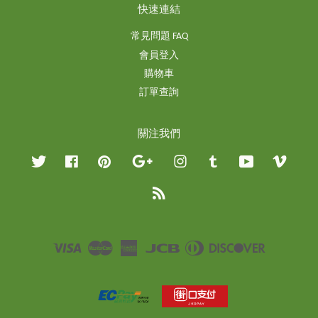
快速連結
常見問題 FAQ
會員登入
購物車
訂單查詢
關注我們
Twitter
Facebook
Pinterest
Google
Instagram
Tumblr
YouTube
Vimeo
RSS
Visa
Master
American
JCB
Diners
Discover
Express
Club