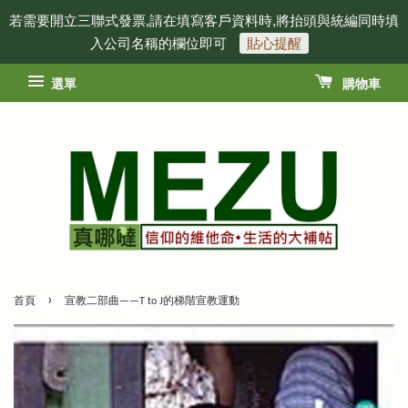
若需要開立三聯式發票,請在填寫客戶資料時,將抬頭與統編同時填
入公司名稱的欄位即可
貼心提醒
選單
購物車
›
首頁
宣教二部曲——T to J的梯階宣教運動