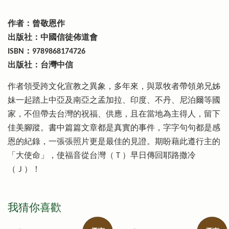
作者：曾敬恩作
出版社：中國信徒佈道會
ISBN：9789868174726
出版社：台灣中信
作者領受跨文化宣教之異象，多年來，與眾牧者帶領弟兄姊
妹一起踏上中亞及南亞之孟加拉、印度、不丹、尼泊爾等國
家，不但帶去台灣的祝福、供應，且在當地為主得人，留下
佳美腳蹤。書中篇篇文章都是真實的事件，字字句句都是感
恩的紀錄，一張張照片更是最佳的見證。期盼藉此遵行主的
「大使命」，使福音從台灣（Ｔ）早日傳回耶路撒冷
（Ｊ）！
我猜你喜歡