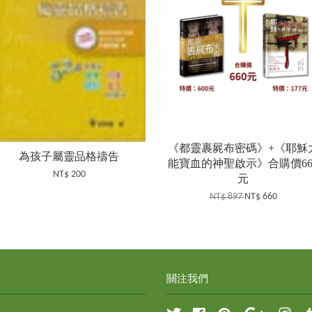
《都靈裹屍布密碼》+《耶穌
為孩子屬靈品格禱告
能寶血的神聖啟示》合購價66
NT$ 200
元
NT$ 897
NT$ 660
關注我們