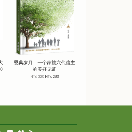
大
恩典岁月：一个家族六代信主
0
的美好见证
NT$ 320
NT$ 280