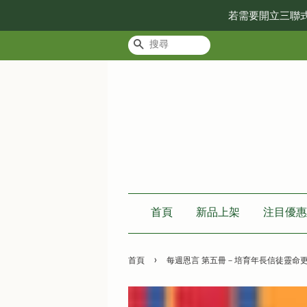
若需要開立三聯
搜尋
首頁
新品上架
注目優惠
›
首頁
每週恩言 第五冊－培育年長信徒靈命