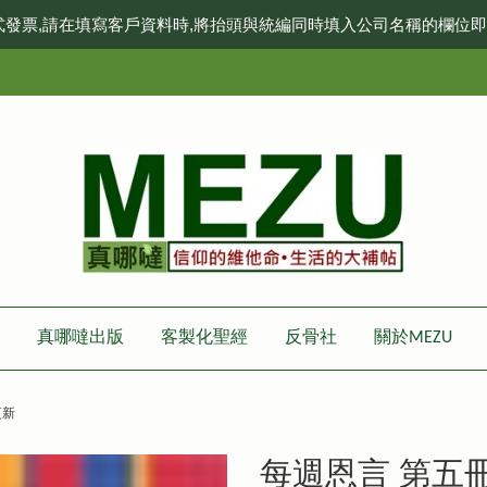
式發票,請在填寫客戶資料時,將抬頭與統編同時填入公司名稱的欄位
真哪噠出版
客製化聖經
反骨社
關於MEZU
更新
每週恩言 第五