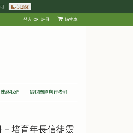
即可
貼心提醒
登入
OR
註冊
購物車
連絡我們
編輯團隊與作者群
冊－培育年長信徒靈