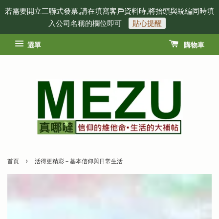
若需要開立三聯式發票,請在填寫客戶資料時,將抬頭與統編同時填
入公司名稱的欄位即可
貼心提醒
選單
購物車
›
首頁
活得更精彩－基本信仰與日常生活