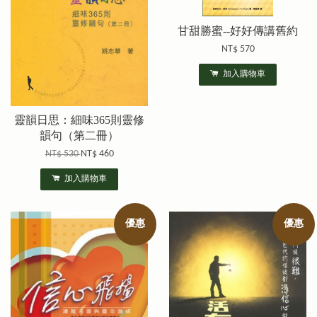
甘甜勝蜜--好好傳講舊約
NT$ 570
加入購物車
靈韻日思：細味365則靈修
韻句（第二冊）
NT$ 530
NT$ 460
加入購物車
優惠
優惠