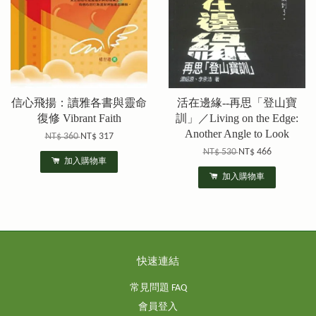
信心飛揚：讀雅各書與靈命
活在邊緣--再思「登山寶
復修 Vibrant Faith
訓」／Living on the Edge:
Another Angle to Look
NT$ 360
NT$ 317
NT$ 530
NT$ 466
加入購物車
加入購物車
快速連結
常見問題 FAQ
會員登入