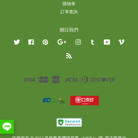
購物車
訂單查詢
關注我們
Twitter
Facebook
Pinterest
Google
Instagram
Tumblr
YouTube
Vimeo
RSS
Visa
Master
American
JCB
Diners
Discover
Express
Club