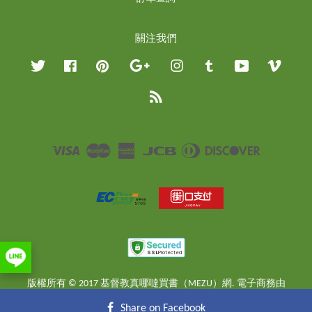
關注我們
Twitter
Facebook
Pinterest
Google
Instagram
Tumblr
YouTube
Vimeo
RSS
Visa
Master
American
JCB
Diners
Discover
Express
Club
版權所有 © 2017 基督教真哪噠買書（MEZU）網. 電子商務由
EasyStore
提供
Share on Facebook