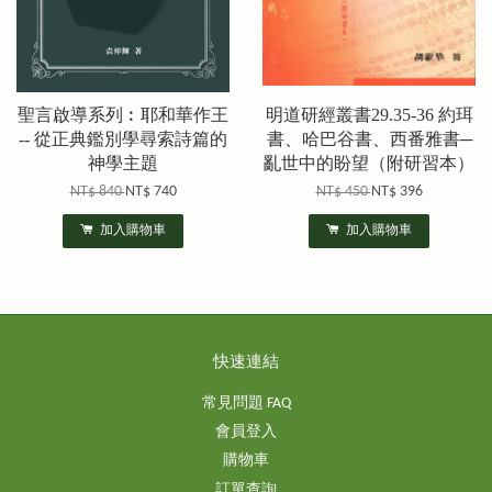
聖言啟導系列︰耶和華作王
明道研經叢書29.35-36 約珥
-- 從正典鑑別學尋索詩篇的
書、哈巴谷書、西番雅書─
神學主題
亂世中的盼望（附研習本）
NT$ 840
NT$ 740
NT$ 450
NT$ 396
加入購物車
加入購物車
快速連結
常見問題 FAQ
會員登入
購物車
訂單查詢