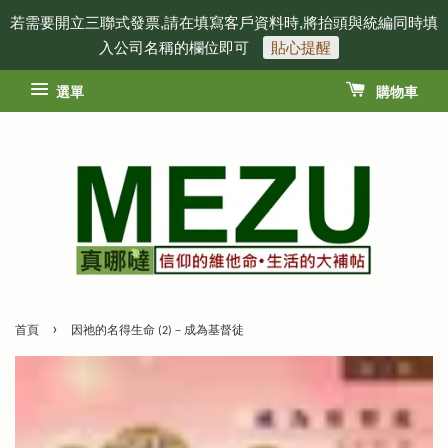
若需要開立三聯式發票,請在填寫客戶資料時,將抬頭與統編同時填
入公司名稱的欄位即可
貼心提醒
選單
購物車
›
首頁
因祂的名得生命 (2)－成為基督徒