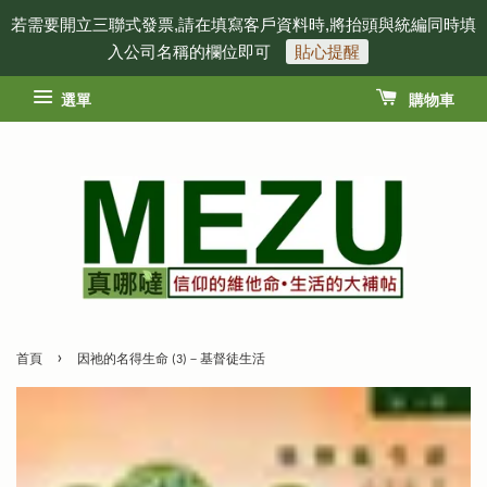
若需要開立三聯式發票,請在填寫客戶資料時,將抬頭與統編同時填
入公司名稱的欄位即可
貼心提醒
選單
購物車
›
首頁
因祂的名得生命 (3)－基督徒生活