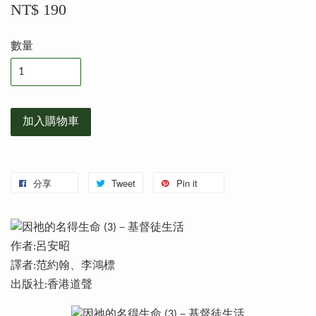
NT$ 190
數量
加入購物車
分享
Tweet
Pin it
作者:呂安昭
譯者:范約翰、李鴻標
出版社:香港道聲